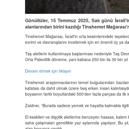
Gönüllüler, 15 Temmuz 2025, Salı günü İsrail'
alanlarından birini kazdığı Tinshemet Mağarası'n
Tinshemet Mağarası, İsrail'in orta kesimlerindeki tepeler
evrimi ve davranışlarını incelemek için en önemli üç ya da
Taş aletlerin kullanılmaya başlanması nedeniyle Taş Devr
Orta Paleolitik döneme, yani kabaca 250 bin ila 30 bin yıl 
Devam etmek için tıklayın
Tinshemet araştırmacılarının temel bulgularından bazıları
kafatası da dahil olmak üzere beş erken insan kalıntısıydı.
boyasının farklı boyutlardaki 500'den fazla parçası da ilk
Zaidner, “Burada sadece yemek ve hayatta kalmakla ilgili
El keskileri ve dişçilik aletlerine benzeyen hassas, kale
saha çalışmaları genellikle yaz aylarında yapılıyor. Bu yıl
alan boyunca yayıldı.