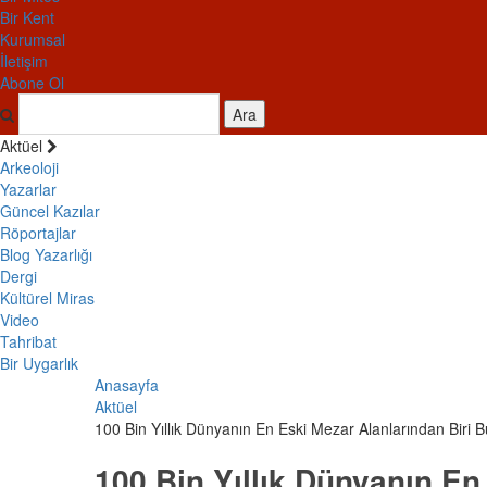
Bir Kent
Kurumsal
İletişim
Abone Ol
Ara
Aktüel
Arkeoloji
Yazarlar
Güncel Kazılar
Röportajlar
Blog Yazarlığı
Dergi
Kültürel Miras
Video
Tahribat
Bir Uygarlık
Anasayfa
Aktüel
100 Bin Yıllık Dünyanın En Eski Mezar Alanlarından Biri 
100 Bin Yıllık Dünyanın En