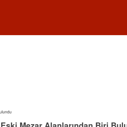
Bulundu
 Eski Mezar Alanlarından Biri Bu