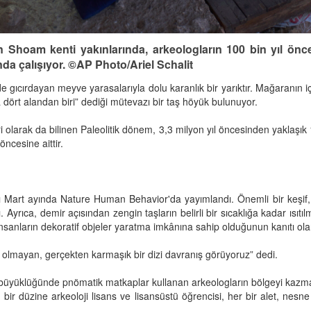
in Shoam kenti yakınlarında, arkeologların 100 bin yıl ö
da çalışıyor. ©AP Photo/Ariel Schalit
de gıcırdayan meyve yarasalarıyla dolu karanlık bir yarıktır. Mağaranın 
 dört alandan biri” dediği mütevazı bir taş höyük bulunuyor.
i olarak da bilinen Paleolitik dönem, 3,3 milyon yıl öncesinden yaklaşı
öncesine aittir.
 Mart ayında Nature Human Behavior'da yayımlandı. Önemli bir keşif, ik
 Ayrıca, demir açısından zengin taşların belirli bir sıcaklığa kadar ısıtı
 insanların dekoratif objeler yaratma imkânına sahip olduğunun kanıtı ol
 olmayan, gerçekten karmaşık bir dizi davranış görüyoruz” dedi.
m büyüklüğünde pnömatik matkaplar kullanan arkeologların bölgeyi kazma
, bir düzine arkeoloji lisans ve lisansüstü öğrencisi, her bir alet, nesn