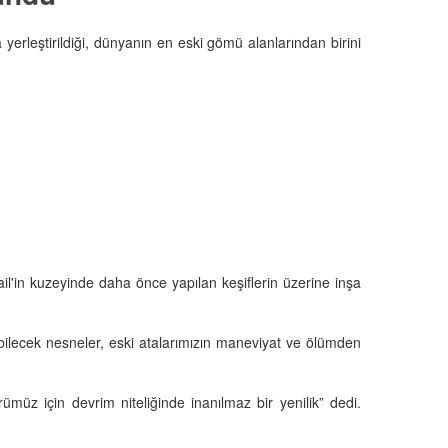
a yerleştirildiği, dünyanın en eski gömü alanlarından birini
il'in kuzeyinde daha önce yapılan keşiflerin üzerine inşa
olabilecek nesneler, eski atalarımızın maneviyat ve ölümden
rümüz için devrim niteliğinde inanılmaz bir yenilik” dedi.