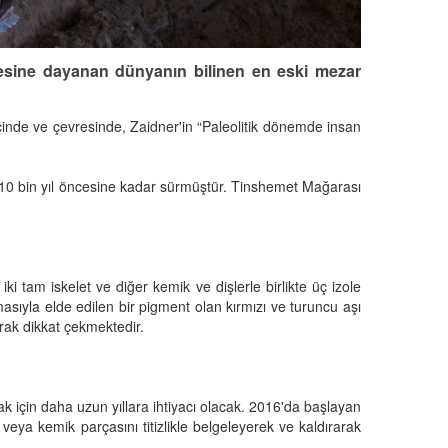
ncesine dayanan dünyanın bilinen en eski mezar
içinde ve çevresinde, Zaidner'in “Paleolitik dönemde insan
k 10 bin yıl öncesine kadar sürmüştür. Tinshemet Mağarası
i tam iskelet ve diğer kemik ve dişlerle birlikte üç izole
lmasıyla elde edilen bir pigment olan kırmızı ve turuncu aşı
arak dikkat çekmektedir.
k için daha uzun yıllara ihtiyacı olacak. 2016'da başlayan
e veya kemik parçasını titizlikle belgeleyerek ve kaldırarak