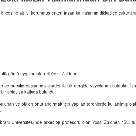
 öncesine ait iyi korunmuş erken insan kalıntılarının dikkatlice çukurlar
bolik gömü uygulamaları. ©Yossi Zaidner
n ve bu yılın başlarında akademik bir dergide yayınlanan bulgular, İsra
 bir anlayışa katkıda bulundu.
da bulunan ve ölüleri onurlandırmak için yapılan törenlerde kullanılmış 
.
brani Üniversitesi'nde arkeoloji profesörü olan Yossi Zaidner, “Bu, tü