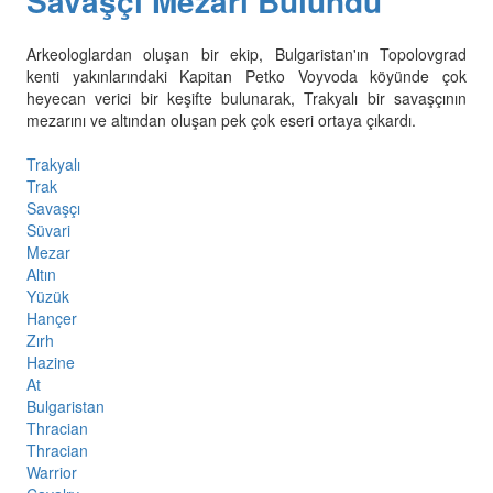
Savaşçı Mezarı Bulundu
Arkeologlardan oluşan bir ekip, Bulgaristan'ın Topolovgrad
kenti yakınlarındaki Kapitan Petko Voyvoda köyünde çok
heyecan verici bir keşifte bulunarak, Trakyalı bir savaşçının
mezarını ve altından oluşan pek çok eseri ortaya çıkardı.
Trakyalı
Trak
Savaşçı
Süvari
Mezar
Altın
Yüzük
Hançer
Zırh
Hazine
At
Bulgaristan
Thracian
Thracian
Warrior