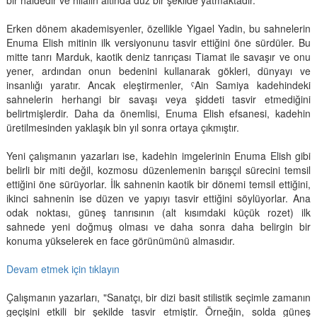
bir haldedir ve hilalin altında düz bir şekilde yatmaktadır.
Erken dönem akademisyenler, özellikle Yigael Yadin, bu sahnelerin
Enuma Elish mitinin ilk versiyonunu tasvir ettiğini öne sürdüler. Bu
mitte tanrı Marduk, kaotik deniz tanrıçası Tiamat ile savaşır ve onu
yener, ardından onun bedenini kullanarak gökleri, dünyayı ve
insanlığı yaratır. Ancak eleştirmenler, ˁAin Samiya kadehindeki
sahnelerin herhangi bir savaşı veya şiddeti tasvir etmediğini
belirtmişlerdir. Daha da önemlisi, Enuma Elish efsanesi, kadehin
üretilmesinden yaklaşık bin yıl sonra ortaya çıkmıştır.
Yeni çalışmanın yazarları ise, kadehin imgelerinin Enuma Elish gibi
belirli bir miti değil, kozmosu düzenlemenin barışçıl sürecini temsil
ettiğini öne sürüyorlar. İlk sahnenin kaotik bir dönemi temsil ettiğini,
ikinci sahnenin ise düzen ve yapıyı tasvir ettiğini söylüyorlar. Ana
odak noktası, güneş tanrısının (alt kısımdaki küçük rozet) ilk
sahnede yeni doğmuş olması ve daha sonra daha belirgin bir
konuma yükselerek en face görünümünü almasıdır.
Devam etmek için tıklayın
Çalışmanın yazarları, "Sanatçı, bir dizi basit stilistik seçimle zamanın
geçişini etkili bir şekilde tasvir etmiştir. Örneğin, solda güneş