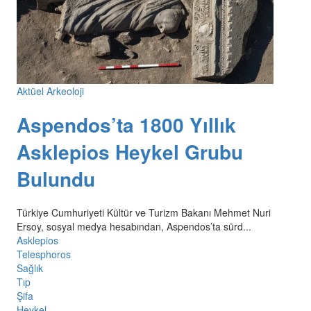
Aktüel Arkeoloji
Aspendos’ta 1800 Yıllık
Asklepios Heykel Grubu
Bulundu
Türkiye Cumhuriyeti Kültür ve Turizm Bakanı Mehmet Nuri
Ersoy, sosyal medya hesabından, Aspendos’ta sürd...
Asklepios
Telesphoros
Sağlık
Tıp
Şifa
Heykel