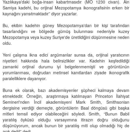
Yazılıkaya'daki boğa-insan kabartmasıdır (MÖ 1230 civarı). Ain
Samiya kadehi, bu orijinal Mezopotamya ikonografisinin erken bir
kaynağını yansıtmaktadır” diyor yazarlar.
Bu, ekibin kadehin güney Mezopotamya'dan bir kişi tarafından
tasarlandığını ve bölgede gümüş bulunması nedeniyle kuzey
Mezopotamya veya kuzey Suriye'de üretildiğini düşünmesine neden
oldu.
Yeni çalışma ikna edici argümanlar sunsa da, orijinal yaratıcının
niyetleri hakkında hala belirsizlikler var. Kadehin keşfedildiği
zamanki orijinal durumu iyi belgelenmemişti ve görüntünün
yorumlanması, doğrudan metinsel kanıtlardan ziyade ikonografik
paralelliklere dayanıyor.
Buna ek olarak, bazı akademisyenler şüpheci kalmaya devam
etmektedir. Örneğin, araştırmaya katılmayan Princeton İlahiyat
Semineri'nden İncil akademisyeni Mark Smith, Smithsonian
dergisine verdiği demeçte, görüntülerin Baal döngüsü gibi başka
mitleri temsil ediyor olabileceğini söyledi. Smith, “Bunun Babil
yaratılış öyküsü olduğu varsayımına itirazın doğru olduğunu
düşünüyorum, ancak bunun bir yaratılış miti olup olmadığı hiç de
açık değil” dedi.