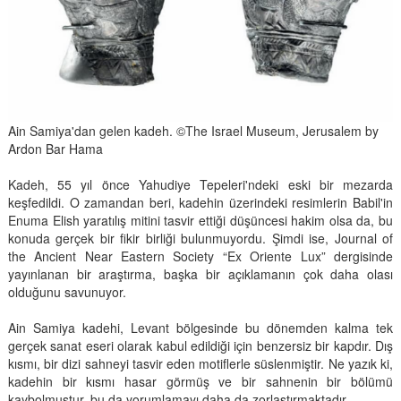
Ain Samiya'dan gelen kadeh. ©The Israel Museum, Jerusalem by
Ardon Bar Hama
Kadeh, 55 yıl önce Yahudiye Tepeleri'ndeki eski bir mezarda
keşfedildi. O zamandan beri, kadehin üzerindeki resimlerin Babil'in
Enuma Elish yaratılış mitini tasvir ettiği düşüncesi hakim olsa da, bu
konuda gerçek bir fikir birliği bulunmuyordu. Şimdi ise, Journal of
the Ancient Near Eastern Society “Ex Oriente Lux” dergisinde
yayınlanan bir araştırma, başka bir açıklamanın çok daha olası
olduğunu savunuyor.
Ain Samiya kadehi, Levant bölgesinde bu dönemden kalma tek
gerçek sanat eseri olarak kabul edildiği için benzersiz bir kapdır. Dış
kısmı, bir dizi sahneyi tasvir eden motiflerle süslenmiştir. Ne yazık ki,
kadehin bir kısmı hasar görmüş ve bir sahnenin bir bölümü
kaybolmuştur, bu da yorumlamayı daha da zorlaştırmaktadır.