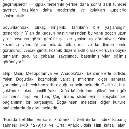
geçirmişlerdir — çıplak tenlerinin yerine daha sonra zarif tunikler
giyerler, başlıkları daha moderndir ve kulakları küpelerle
süslenmiştir.
Boyunlarındaki birkaç kırışıklık, tanrıların bile yaşlandığını
gösterebilir. Yılan da kaosun bastırılmasından bu yana geçen uzun
yıllar boyunca gözle görülür şekilde yaşlanmış görünüyor. Yılan
kozmosu yönettiği zamanlarda dik durur ve kendinden emin
görünürdü. Ancak şimdi, kozmik düzeni aktif olarak koruyan büyük
tanrıların gücü ve çabaları sayesinde, bastırılmış yılan eğilmiş
görünüyor."
Ekip, Mısır, Mezopotamya ve Anadolu'daki benzerliklerle birlikte,
Yakın Doğu'daki kozmolojik yaratılış mitlerinin diğer sanatsal
yorumlarıyla birçok benzerlik olduğunu belirtmektedir. Özellikle, hilal
şeklindeki tekne, çeşitli Yakın Doğu kültürlerinde gökyüzünde gök
cisimlerini taşır ve Tunç Çağı inanç sistemlerinin sosyokültürel
bağlamının bir parçasıydı. Boğa-insan melezleri diğer kültürel
bağlamlarda da görülmektedir.
“Burada belirtilen en canlı iki örnek, I. Seti'nin lahitindeki kapanış
sahnesi (MÖ 1279)10 ve Orta Anadolu'daki Hitit kutsal alanı