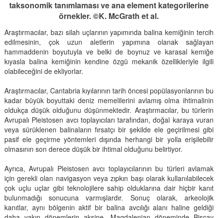
taksonomik tanımlaması ve ana element kategorilerine
örnekler. ©K. McGrath et al.
Araştırmacılar, bazı silah uçlarının yapımında balina kemiğinin tercih
edilmesinin, çok uzun aletlerin yapımına olanak sağlayan
hammaddenin boyutuyla ve belki de boynuz ve karasal kemiğe
kıyasla balina kemiğinin kendine özgü mekanik özellikleriyle ilgili
olabileceğini de ekliyorlar.
Araştırmacılar, Cantabria kıyılarının tarih öncesi popülasyonlarının bu
kadar büyük boyuttaki deniz memelilerini avlamış olma ihtimalinin
oldukça düşük olduğunu düşünmektedir. Araştırmacılar, bu türlerin
Avrupalı Pleistosen avcı toplayıcıları tarafından, doğal karaya vuran
veya sürüklenen balinaların fırsatçı bir şekilde ele geçirilmesi gibi
pasif ele geçirme yöntemleri dışında herhangi bir yolla erişilebilir
olmasının son derece düşük bir ihtimal olduğunu belirtiyor.
Ayrıca, Avrupalı Pleistosen avcı toplayıcılarının bu türleri avlamak
için gerekli olan navigasyon veya zıpkın başı olarak kullanılabilecek
çok uçlu uçlar gibi teknolojilere sahip olduklarına dair hiçbir kanıt
bulunmadığı sonucuna varmışlardır. Sonuç olarak, arkeolojik
kanıtlar, aynı bölgenin aktif bir balina avcılığı alanı haline geldiği
daha yakın dönemlerin aksine, Magdalenian döneminde Biscay