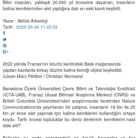
Bilim insanları, yaklaşık 20.000 yıl öncesine dayanan, insanların
balina kemiklerinden alet yaptığına dair en eski kanıtı keşfetti.
Yazar : Aktüel Arkeoloji
Tarih :
2025-05-30 11:45:02
2022 yılında Fransa'nın Isturitz kentindeki Bask mağarasında
yapılan kazılarda birkaç düzine balina kemiği objesi keşfedildi.
©Jean-Marc Pétillon / Christian Normand
Barselona Özerk Üniversitesi Çevre Bilimi ve Teknolojisi Enstitüsü
(ICTA-UAB), Fransız Ulusal Bilimsel Araştırma Merkezi (CNRS) ve
British Columbia Üniversitesi'nden araştırmacılar tarafından Nature
Communications'da yayınlanan bir çalışma, insanların 19 bin ila 20
bin yıl önce alet yapmak için balina kemiklerini kullandığını ortaya
koydu. Tarih öncesi topluluklar bu deniz devlerinin kemiklerini nasıl
elde etti?
Balinalar şu anda gezegendeki en büyük hayvanlar ve kıyı