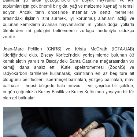
toplumları için çok önemli bir gıda, yağ ve malzeme kaynağını temsil
ediyor. Ancak tarih öncesinde insanlar ve deniz memelileri
arasındaki ilişkinin izini sürmek, iyi korunmuş alanların azlığı ve
bulunan kemiklerin avlanan hayvanlardan mı yoksa doğal yollarla
ölenlerden mi geldiğini belirlemenin zorluğu nedeniyle oldukça
zordur.
Jean-Marc Pétillon (CNRS) ve Krista McGrath (ICTA-UAB)
liderliğindeki ekip, Biscay Körfezi'ndeki yerleşimlerde bulunan 83
kemik aletin yanı sıra Biscay'deki Santa Catalina mağarasından 90
kemiği daha analiz etti. Kütle spektrometresi (ZooMS) ve
radyokarbon tarihleme kullanarak, kalıntıların en az beş türe ait
olduğunu belirlediler: ispermeçet balinaları, yüzgeç balinaları, mavi
balinalar - hepsi bölgede hala mevcut - ve şaşırtıcı bir şekilde,
bugün çoğunlukla Kuzey Pasifik ve Kuzey Kutbu'nda yaşayan bir tür
olan gri balinalar.