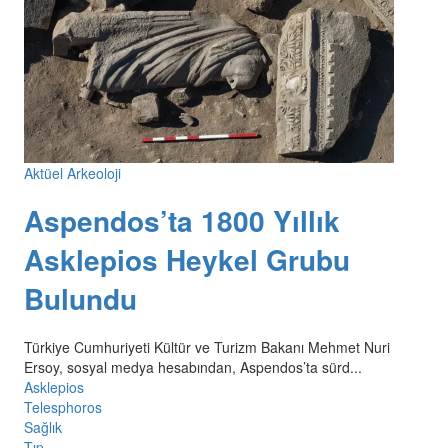
Aktüel Arkeoloji
Aspendos’ta 1800 Yıllık
Asklepios Heykel Grubu
Bulundu
Türkiye Cumhuriyeti Kültür ve Turizm Bakanı Mehmet Nuri
Ersoy, sosyal medya hesabından, Aspendos’ta sürd...
Asklepios
Telesphoros
Sağlık
Tıp