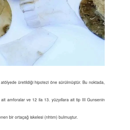
r atölyede üretildiği hipotezi öne sürülmüştür. Bu noktada,
 amforalar ve 12 ila 13. yüzyıllara ait tip III Gunsenin
en bir ortaçağ iskelesi (rıhtım) bulmuştur.