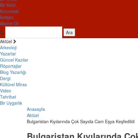
Bir Kent
Kurumsal
İletişim
Abone Ol
Ara
Aktüel
Arkeoloji
Yazarlar
Güncel Kazılar
Röportajlar
Blog Yazarlığı
Dergi
Kültürel Miras
Video
Tahribat
Bir Uygarlık
Anasayfa
Aktüel
Bulgaristan Kıyılarında Çok Sayıda Cam Eşya Keşfedildi
Bulgaristan Kıyılarında Ç