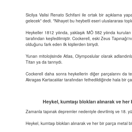
Sicilya Valisi Renato Schifani ile ortak bir açıklama yap
gelecek" dedi. "Nihayet bu heybetli eseri uluslararası topl
Heykeller 1812 yılında, yaklaşık MÖ 582 yılında kurulan 
tarafından keşfedilmiştir. Cockerell, eski Zeus Tapınağı'n
olduğunu fark eden ilk kişilerden biriydi.
Yunan mitolojisinde Atlas, Olymposlular olarak adlandırı
Titan ya da tanrıydı.
Cockerell daha sonra heykellerin diğer parçalarını da t
Akragas Kartacalılar tarafından fethedildiğinde hala bir
Heykel, kumtaşı blokları alınarak ve her 
Zamanla tapınak depremler nedeniyle devrilmiş ve 18. yü
Heykel, kumtaşı blokları alınarak ve her bir parça metal bir