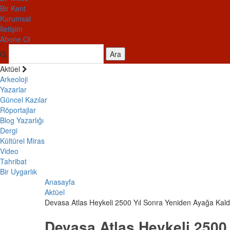
Bir Kent
Kurumsal
İletişim
Abone Ol
Ara
Aktüel
Arkeoloji
Yazarlar
Güncel Kazılar
Röportajlar
Blog Yazarlığı
Dergi
Kültürel Miras
Video
Tahribat
Bir Uygarlık
Anasayfa
Aktüel
Devasa Atlas Heykeli 2500 Yıl Sonra Yeniden Ayağa Kaldır
Devasa Atlas Heykeli 2500 