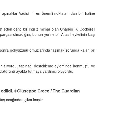
 Tapınaklar Vadisi'nin en önemli noktalarından biri haline
ret eden genç bir İngiliz mimar olan Charles R. Cockerell
 parçası olmadığını, bunun yerine bir Atlas heykelinin başı
tan sonra gökyüzünü omuzlarında taşımak zorunda kalan bir
 yer alıyordu, tapınağı destekleme eyleminde konmuştu ve
ablatürünü ayakta tutmaya yardımcı oluyordu.
nşa edildi. ©Giuseppe Greco / The Guardian
ş ocağından çıkarılmıştır.