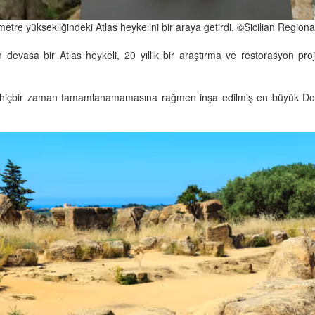
8 metre yüksekliğindeki Atlas heykelini bir araya getirdi. ©Sicilian Re
 devasa bir Atlas heykeli, 20 yıllık bir araştırma ve restorasyon pro
 hiçbir zaman tamamlanamamasına rağmen inşa edilmiş en büyük Dor 