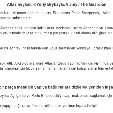
Atlas heykeli. ©Yuriy Brykaylo/Alamy / The Guardian
an kültürel miras değerlendiricisi Francesco Paolo Scarpinato, "Atlas,
uma tanıtabileceğiz."
Akragas antik kentinin kalıntılarını incelemek üzere Agrigento'yu ziya
ın yakınındaki devasa bir kumtaşı parçasının kutsal alanın alınlığının bir
lan bir sonraki nesil tanrılardan Zeus tarafından yenilgiye uğratıldık
espit etti. Arkeologlara göre Atlaslar Zeus Tapınağı'nın dış kısmında
 çatısı olmadığı için hiçbir zaman tamamlanamayan kutsal alanın tüm ent
bir parça metal bir yapıya bağlı raflara dizilerek yeniden i
zyılda Agrigento ve Porto Empedocle'ye yapı malzemesi sağlamak için ta
 yapıya bağlı raflar üzerine istiflenerek yeniden inşa edilmiştir.