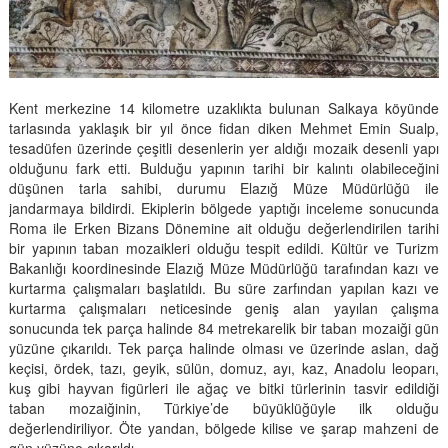
Kent merkezine 14 kilometre uzaklıkta bulunan Salkaya köyünde
tarlasında yaklaşık bir yıl önce fidan diken Mehmet Emin Sualp,
tesadüfen üzerinde çeşitli desenlerin yer aldığı mozaik desenli yapı
olduğunu fark etti. Bulduğu yapının tarihi bir kalıntı olabileceğini
düşünen tarla sahibi, durumu Elazığ Müze Müdürlüğü ile
jandarmaya bildirdi. Ekiplerin bölgede yaptığı inceleme sonucunda
Roma ile Erken Bizans Dönemine ait olduğu değerlendirilen tarihi
bir yapının taban mozaikleri olduğu tespit edildi. Kültür ve Turizm
Bakanlığı koordinesinde Elazığ Müze Müdürlüğü tarafından kazı ve
kurtarma çalışmaları başlatıldı. Bu süre zarfından yapılan kazı ve
kurtarma çalışmaları neticesinde geniş alan yayılan çalışma
sonucunda tek parça halinde 84 metrekarelik bir taban mozaiği gün
yüzüne çıkarıldı. Tek parça halinde olması ve üzerinde aslan, dağ
keçisi, ördek, tazı, geyik, sülün, domuz, ayı, kaz, Anadolu leoparı,
kuş gibi hayvan figürleri ile ağaç ve bitki türlerinin tasvir edildiği
taban mozaiğinin, Türkiye’de büyüklüğüyle ilk olduğu
değerlendiriliyor. Öte yandan, bölgede kilise ve şarap mahzeni de
gün yüzüne çıkarıldı.