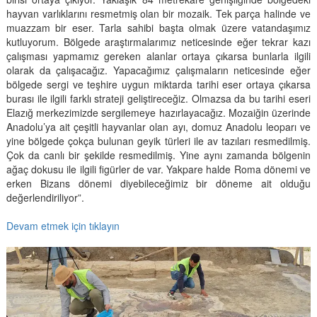
hayvan varlıklarını resmetmiş olan bir mozaik. Tek parça halinde ve
muazzam bir eser. Tarla sahibi başta olmak üzere vatandaşımız
kutluyorum. Bölgede araştırmalarımız neticesinde eğer tekrar kazı
çalışması yapmamız gereken alanlar ortaya çıkarsa bunlarla ilgili
olarak da çalışacağız. Yapacağımız çalışmaların neticesinde eğer
bölgede sergi ve teşhire uygun miktarda tarihi eser ortaya çıkarsa
burası ile ilgili farklı strateji geliştireceğiz. Olmazsa da bu tarihi eseri
Elazığ merkezimizde sergilemeye hazırlayacağız. Mozaiğin üzerinde
Anadolu’ya ait çeşitli hayvanlar olan ayı, domuz Anadolu leoparı ve
yine bölgede çokça bulunan geyik türleri ile av tazıları resmedilmiş.
Çok da canlı bir şekilde resmedilmiş. Yine aynı zamanda bölgenin
ağaç dokusu ile ilgili figürler de var. Yakpare halde Roma dönemi ve
erken Bizans dönemi diyebileceğimiz bir döneme ait olduğu
değerlendiriliyor”.
Devam etmek için tıklayın