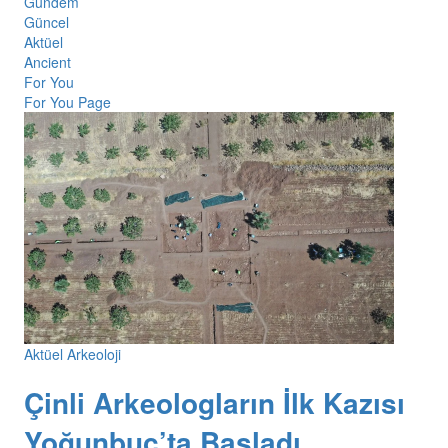
Gündem
Güncel
Aktüel
Ancient
For You
For You Page
Aktüel Arkeoloji
Çinli Arkeologların İlk Kazısı
Yoğunbuç’ta Başladı