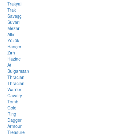
Trakyalı
Trak
Savaşçı
Süvari
Mezar
Altın
Yüzük
Hançer
Zırh
Hazine
At
Bulgaristan
Thracian
Thracian
Warrior
Cavalry
Tomb
Gold
Ring
Dagger
Armour
Treasure