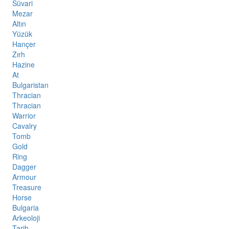
Süvari
Mezar
Altın
Yüzük
Hançer
Zırh
Hazine
At
Bulgaristan
Thracian
Thracian
Warrior
Cavalry
Tomb
Gold
Ring
Dagger
Armour
Treasure
Horse
Bulgaria
Arkeoloji
Tarih