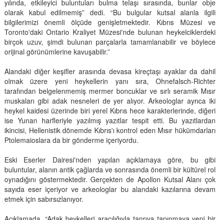
yılında, etkileyici buluntuları bulma telaşı sırasında, bunlar obje
olarak kabul edilmemiş” dedi. “Bu bulgular kutsal alanla ilgili
bilgilerimizi önemli ölçüde genişletmektedir. Kıbrıs Müzesi ve
Toronto'daki Ontario Kraliyet Müzesi'nde bulunan heykelciklerdeki
birçok uzuv, şimdi bulunan parçalarla tamamlanabilir ve böylece
orijinal görünümlerine kavuşabilir.”
Alandaki diğer keşifler arasında devasa kireçtaşı ayaklar da dahil
olmak üzere yeni heykellerin yanı sıra, Ohnefalsch-Richter
tarafından belgelenmemiş mermer boncuklar ve sırlı seramik Mısır
muskaları gibi adak nesneleri de yer alıyor. Arkeologlar ayrıca iki
heykel kaidesi üzerinde biri yerel Kıbrıs hece karakterlerinde, diğeri
ise Yunan harfleriyle yazılmış yazıtlar tespit etti. Bu yazıtlardan
ikincisi, Hellenistik dönemde Kıbrıs'ı kontrol eden Mısır hükümdarları
Ptolemaioslara da bir gönderme içeriyordu.
Eski Eserler Dairesi'nden yapılan açıklamaya göre, bu gibi
buluntular, alanın antik çağlarda ve sonrasında önemli bir kültürel rol
oynadığını göstermektedir. Gerçekten de Apollon Kutsal Alanı çok
sayıda eser içeriyor ve arkeologlar bu alandaki kazılarına devam
etmek için sabırsızlanıyor.
Açıklamada, “Adak heykelleri aracılığıyla tanrıya tapınmaya yeni bir