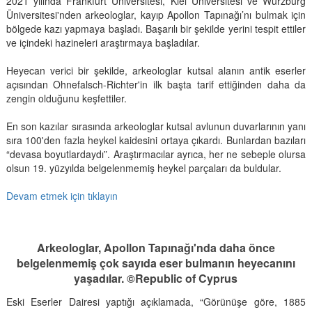
2021 yılında Frankfurt Üniversitesi, Kiel Üniversitesi ve Würzburg
Üniversitesi'nden arkeologlar, kayıp Apollon Tapınağı’nı bulmak için
bölgede kazı yapmaya başladı. Başarılı bir şekilde yerini tespit ettiler
ve içindeki hazineleri araştırmaya başladılar.
Heyecan verici bir şekilde, arkeologlar kutsal alanın antik eserler
açısından Ohnefalsch-Richter'in ilk başta tarif ettiğinden daha da
zengin olduğunu keşfettiler.
En son kazılar sırasında arkeologlar kutsal avlunun duvarlarının yanı
sıra 100'den fazla heykel kaidesini ortaya çıkardı. Bunlardan bazıları
“devasa boyutlardaydı”. Araştırmacılar ayrıca, her ne sebeple olursa
olsun 19. yüzyılda belgelenmemiş heykel parçaları da buldular.
Devam etmek için tıklayın
Arkeologlar, Apollon Tapınağı'nda daha önce
belgelenmemiş çok sayıda eser bulmanın heyecanını
yaşadılar. ©Republic of Cyprus
Eski Eserler Dairesi yaptığı açıklamada, “Görünüşe göre, 1885