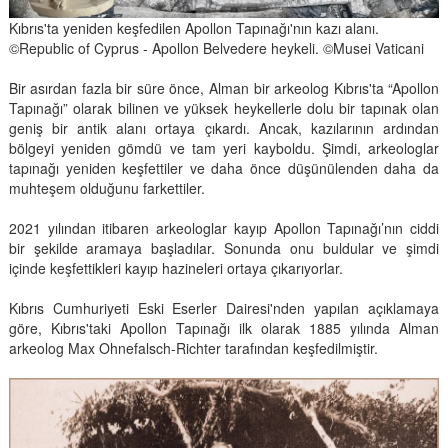
Kıbrıs'ta yeniden keşfedilen Apollon Tapınağı'nın kazı alanı.
©Republic of Cyprus - Apollon Belvedere heykeli. ©Musei Vaticani
Bir asırdan fazla bir süre önce, Alman bir arkeolog Kıbrıs'ta “Apollon
Tapınağı” olarak bilinen ve yüksek heykellerle dolu bir tapınak olan
geniş bir antik alanı ortaya çıkardı. Ancak, kazılarının ardından
bölgeyi yeniden gömdü ve tam yeri kayboldu. Şimdi, arkeologlar
tapınağı yeniden keşfettiler ve daha önce düşünülenden daha da
muhteşem olduğunu farkettiler.
2021 yılından itibaren arkeologlar kayıp Apollon Tapınağı’nın ciddi
bir şekilde aramaya başladılar. Sonunda onu buldular ve şimdi
içinde keşfettikleri kayıp hazineleri ortaya çıkarıyorlar.
Kıbrıs Cumhuriyeti Eski Eserler Dairesi'nden yapılan açıklamaya
göre, Kıbrıs'taki Apollon Tapınağı ilk olarak 1885 yılında Alman
arkeolog Max Ohnefalsch-Richter tarafından keşfedilmiştir.