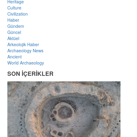
Heritage
Culture
Civilization
Haber
Gündem
Güncel
Aktüel
Arkeolojik Haber
Archaeology News
Ancient
World Archaeology
SON İÇERİKLER