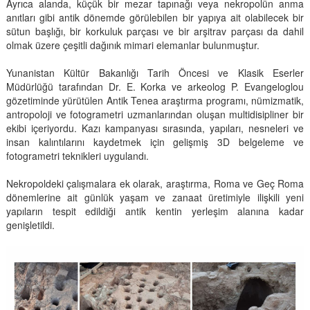
Ayrıca alanda, küçük bir mezar tapınağı veya nekropolün anma
anıtları gibi antik dönemde görülebilen bir yapıya ait olabilecek bir
sütun başlığı, bir korkuluk parçası ve bir arşitrav parçası da dahil
olmak üzere çeşitli dağınık mimari elemanlar bulunmuştur.
Yunanistan Kültür Bakanlığı Tarih Öncesi ve Klasik Eserler
Müdürlüğü tarafından Dr. E. Korka ve arkeolog P. Evangeloglou
gözetiminde yürütülen Antik Tenea araştırma programı, nümizmatik,
antropoloji ve fotogrametri uzmanlarından oluşan multidisipliner bir
ekibi içeriyordu. Kazı kampanyası sırasında, yapıları, nesneleri ve
insan kalıntılarını kaydetmek için gelişmiş 3D belgeleme ve
fotogrametri teknikleri uygulandı.
Nekropoldeki çalışmalara ek olarak, araştırma, Roma ve Geç Roma
dönemlerine ait günlük yaşam ve zanaat üretimiyle ilişkili yeni
yapıların tespit edildiği antik kentin yerleşim alanına kadar
genişletildi.