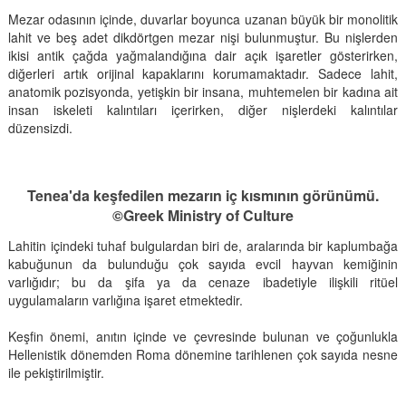
Mezar odasının içinde, duvarlar boyunca uzanan büyük bir monolitik
lahit ve beş adet dikdörtgen mezar nişi bulunmuştur. Bu nişlerden
ikisi antik çağda yağmalandığına dair açık işaretler gösterirken,
diğerleri artık orijinal kapaklarını korumamaktadır. Sadece lahit,
anatomik pozisyonda, yetişkin bir insana, muhtemelen bir kadına ait
insan iskeleti kalıntıları içerirken, diğer nişlerdeki kalıntılar
düzensizdi.
Tenea'da keşfedilen mezarın iç kısmının görünümü.
©Greek Ministry of Culture
Lahitin içindeki tuhaf bulgulardan biri de, aralarında bir kaplumbağa
kabuğunun da bulunduğu çok sayıda evcil hayvan kemiğinin
varlığıdır; bu da şifa ya da cenaze ibadetiyle ilişkili ritüel
uygulamaların varlığına işaret etmektedir.
Keşfin önemi, anıtın içinde ve çevresinde bulunan ve çoğunlukla
Hellenistik dönemden Roma dönemine tarihlenen çok sayıda nesne
ile pekiştirilmiştir.