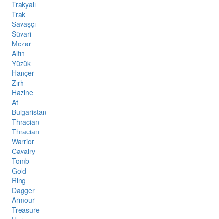
Trakyalı
Trak
Savaşçı
Süvari
Mezar
Altın
Yüzük
Hançer
Zırh
Hazine
At
Bulgaristan
Thracian
Thracian
Warrior
Cavalry
Tomb
Gold
Ring
Dagger
Armour
Treasure