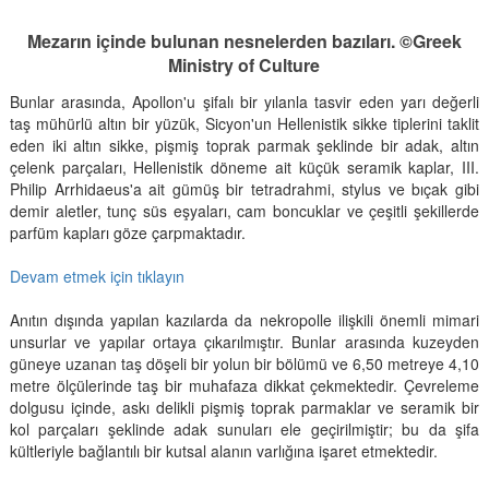
Mezarın içinde bulunan nesnelerden bazıları. ©Greek
Ministry of Culture
Bunlar arasında, Apollon'u şifalı bir yılanla tasvir eden yarı değerli
taş mühürlü altın bir yüzük, Sicyon'un Hellenistik sikke tiplerini taklit
eden iki altın sikke, pişmiş toprak parmak şeklinde bir adak, altın
çelenk parçaları, Hellenistik döneme ait küçük seramik kaplar, III.
Philip Arrhidaeus'a ait gümüş bir tetradrahmi, stylus ve bıçak gibi
demir aletler, tunç süs eşyaları, cam boncuklar ve çeşitli şekillerde
parfüm kapları göze çarpmaktadır.
Devam etmek için tıklayın
Anıtın dışında yapılan kazılarda da nekropolle ilişkili önemli mimari
unsurlar ve yapılar ortaya çıkarılmıştır. Bunlar arasında kuzeyden
güneye uzanan taş döşeli bir yolun bir bölümü ve 6,50 metreye 4,10
metre ölçülerinde taş bir muhafaza dikkat çekmektedir. Çevreleme
dolgusu içinde, askı delikli pişmiş toprak parmaklar ve seramik bir
kol parçaları şeklinde adak sunuları ele geçirilmiştir; bu da şifa
kültleriyle bağlantılı bir kutsal alanın varlığına işaret etmektedir.