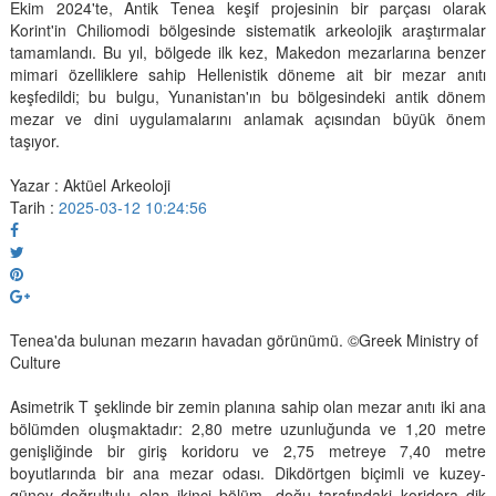
Ekim 2024'te, Antik Tenea keşif projesinin bir parçası olarak
Korint'in Chiliomodi bölgesinde sistematik arkeolojik araştırmalar
tamamlandı. Bu yıl, bölgede ilk kez, Makedon mezarlarına benzer
mimari özelliklere sahip Hellenistik döneme ait bir mezar anıtı
keşfedildi; bu bulgu, Yunanistan'ın bu bölgesindeki antik dönem
mezar ve dini uygulamalarını anlamak açısından büyük önem
taşıyor.
Yazar : Aktüel Arkeoloji
Tarih :
2025-03-12 10:24:56
Tenea'da bulunan mezarın havadan görünümü. ©Greek Ministry of
Culture
Asimetrik T şeklinde bir zemin planına sahip olan mezar anıtı iki ana
bölümden oluşmaktadır: 2,80 metre uzunluğunda ve 1,20 metre
genişliğinde bir giriş koridoru ve 2,75 metreye 7,40 metre
boyutlarında bir ana mezar odası. Dikdörtgen biçimli ve kuzey-
güney doğrultulu olan ikinci bölüm, doğu tarafındaki koridora dik