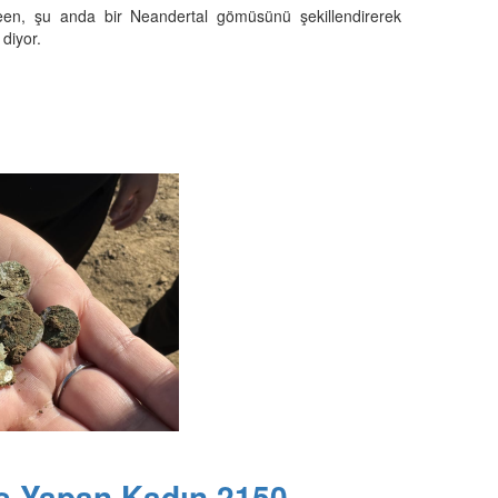
een, şu anda bir Neandertal gömüsünü şekillendirerek
diyor.
ş Yapan Kadın 2150