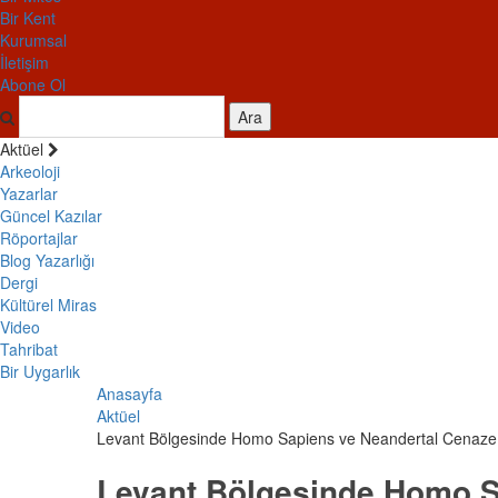
Bir Kent
Kurumsal
İletişim
Abone Ol
Ara
Aktüel
Arkeoloji
Yazarlar
Güncel Kazılar
Röportajlar
Blog Yazarlığı
Dergi
Kültürel Miras
Video
Tahribat
Bir Uygarlık
Anasayfa
Aktüel
Levant Bölgesinde Homo Sapiens ve Neandertal Cenaze 
Levant Bölgesinde Homo S