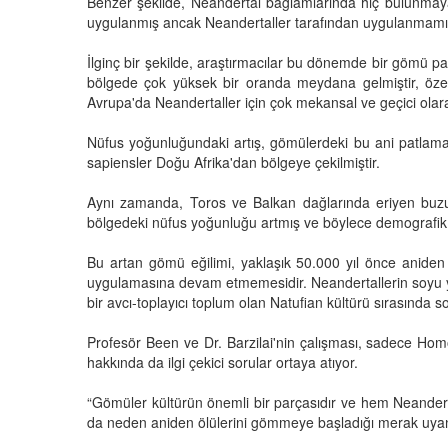
Benzer şekilde, Neandertal bağlamlarında hiç bulunmaya
uygulanmış ancak Neandertaller tarafından uygulanmamış
İlginç bir şekilde, araştırmacılar bu dönemde bir gömü 
bölgede çok yüksek bir oranda meydana gelmiştir, özel
Avrupa'da Neandertaller için çok mekansal ve geçici olar
Nüfus yoğunluğundaki artış, gömülerdeki bu ani patlam
sapiensler Doğu Afrika'dan bölgeye çekilmiştir.
Aynı zamanda, Toros ve Balkan dağlarında eriyen buzul
bölgedeki nüfus yoğunluğu artmış ve böylece demografik ba
Bu artan gömü eğilimi, yaklaşık 50.000 yıl önce anide
uygulamasına devam etmemesidir. Neandertallerin soyu ya
bir avcı-toplayıcı toplum olan Natufian kültürü sırasında so
Profesör Been ve Dr. Barzilai'nin çalışması, sadece Hom
hakkında da ilgi çekici sorular ortaya atıyor.
“Gömüler kültürün önemli bir parçasıdır ve hem Neandert
da neden aniden ölülerini gömmeye başladığı merak uyand