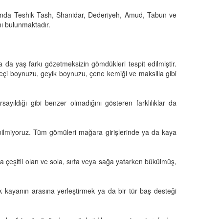
arasında Teshik Tash, Shanidar, Dederiyeh, Amud, Tabun ve
ı bulunmaktadır.
a yaş farkı gözetmeksizin gömdükleri tespit edilmiştir.
eçi boynuzu, geyik boynuzu, çene kemiği ve maksilla gibi
yıldığı gibi benzer olmadığını gösteren farklılıklar da
bilmiyoruz. Tüm gömüleri mağara girişlerinde ya da kaya
a çeşitli olan ve sola, sırta veya sağa yatarken bükülmüş,
ük kayanın arasına yerleştirmek ya da bir tür baş desteği