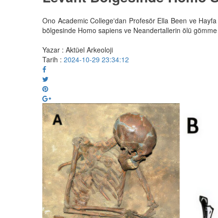
Ono Academic College'dan Profesör Ella Been ve Hayfa Ü
bölgesinde Homo sapiens ve Neandertallerin ölü gömme uy
Yazar : Aktüel Arkeoloji
Tarih :
2024-10-29 23:34:12