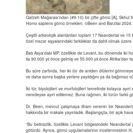
Qafzeh Mağarası'ndan (#9-10) bir çifte gömü [A], Skhul 5'
Homo sapiens gömü örnekleri. ©Been and Barzilai 2024. 
Çeşitli arkeolojik alanlardan toplam 17 Neandertal ve 15
özel mezar eşyalarındaki farklılıklar da dahil olmak üzere 
Batı Asya'daki MP, özellikle de Levant, bu dönemde iki ho
ila 90.000 yıl önce gelmiş ve 55.000 yıl önce Afrika'dan t
Bu süre zarfında, her iki tür de aniden ölülerini gömmeye
ve daha sonra başka yerlere yayıldığını ya da bağımsız ol
İki tür, biyolojileri ve morfolojileri temelinde kolayca ayır
neredeyse ayırt edilemez. Buna rağmen, iki türün farklı g
Dr. Been, mevcut çalışmaya ilham verenin bir Neanderta
hakkında bir makale yayınladık. Başlangıçta, bir açık ha
“Bu belirsizlik, özellikle Levant bölgesindeki Neanderta
götürdü. Ayrıca, gömü uygulamalarının incelenmesinin H. sa