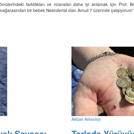
erindeki farklılıkları ve nüansları daha iyi anlamak için Prof. B
mağarasından bir bebek Neandertal olan Amud 7 üzerinde çalışıyorum” 
Aktüel Arkeoloji
yalı Savaşçı
Tarlada Yürüyü