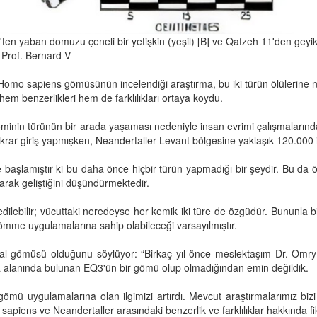
ten yaban domuzu çeneli bir yetişkin (yeşil) [B] ve Qafzeh 11'den geyik
Prof. Bernard V
 Homo sapiens gömüsünün incelendiği araştırma, bu iki türün ölülerine 
hem benzerlikleri hem de farklılıkları ortaya koydu.
minin türünün bir arada yaşaması nedeniyle insan evrimi çalışmalarında
ekrar giriş yapmışken, Neandertaller Levant bölgesine yaklaşık 120.000 
 başlamıştır ki bu daha önce hiçbir türün yapmadığı bir şeydir. Bu da ö
arak geliştiğini düşündürmektedir.
t edilebilir; vücuttaki neredeyse her kemik iki türe de özgüdür. Bununla birl
ömme uygulamalarına sahip olabileceği varsayılmıştır.
l gömüsü olduğunu söylüyor: “Birkaç yıl önce meslektaşım Dr. Omry Bar
va alanında bulunan EQ3'ün bir gömü olup olmadığından emin değildik.
l gömü uygulamalarına olan ilgimizi artırdı. Mevcut araştırmalarımız 
piens ve Neandertaller arasındaki benzerlik ve farklılıklar hakkında fik