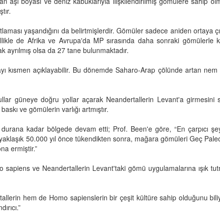
n aşı boyası ve deniz kabuklarıyla ilişkilendirilmiş gömülere sahip o
tır.
patlaması yaşandığını da belirtmişlerdir. Gömüler sadece aniden ortaya
likle de Afrika ve Avrupa'da MP sırasında daha sonraki gömülerle kar
ak ayrılmış olsa da 27 tane bulunmaktadır.
ayı kısmen açıklayabilir. Bu dönemde Saharo-Arap çölünde artan nem v
lar güneye doğru yollar açarak Neandertallerin Levant'a girmesini 
skı ve gömülerin varlığı artmıştır.
n durana kadar bölgede devam etti; Prof. Been'e göre, “En çarpıcı şe
klaşık 50.000 yıl önce tükendikten sonra, mağara gömüleri Geç Paleolit
na ermiştir.”
o sapiens ve Neandertallerin Levant'taki gömü uygulamalarına ışık tutm
allerin hem de Homo sapienslerin bir çeşit kültüre sahip olduğunu bil
ırıcı.”