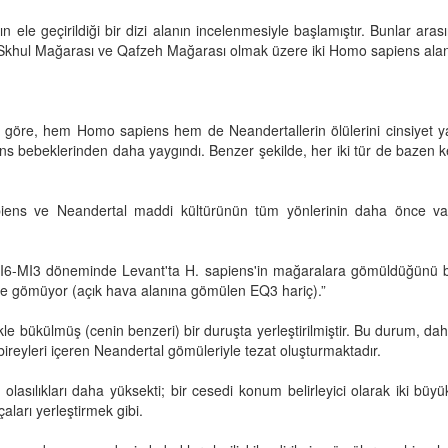
ın ele geçirildiği bir dizi alanın incelenmesiyle başlamıştır. Bunlar 
 Skhul Mağarası ve Qafzeh Mağarası olmak üzere iki Homo sapiens alan
re, hem Homo sapiens hem de Neandertallerin ölülerini cinsiyet ya d
s bebeklerinden daha yaygındı. Benzer şekilde, her iki tür de bazen k
apiens ve Neandertal maddi kültürünün tüm yönlerinin daha önce varsa
r: “MI6-MI3 döneminde Levant'ta H. sapiens'in mağaralara gömüldüğünü 
çine gömüyor (açık hava alanına gömülen EQ3 hariç).”
e bükülmüş (cenin benzeri) bir duruşta yerleştirilmiştir. Bu durum, dah
ireyleri içeren Neandertal gömüleriyle tezat oluşturmaktadır.
lasılıkları daha yüksekti; bir cesedi konum belirleyici olarak iki büy
aları yerleştirmek gibi.