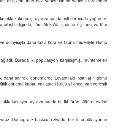
lmak gibi, gömünün bazı yönleri Homo sapiens tarafından
 çıkmakla kalmamış, aynı zamanda eşit derecede yoğun bir
şılaştırıldığında, tüm Afrika'da sadece üç tane ve tüm
e dolayısıyla daha fazla flora ve fauna nedeniyle Homo
sağladı. Burada iki popülasyon karşılaşmış, muhtemelen
y, daha sonraki dönemlerde Levant'taki insanların gömü
ik döneme kadar, yaklaşık 15.000 yıl önce, yarı yerleşik
akla kalmıyor, aynı zamanda bu iki türün kültürel evrimi
iyoruz. Demografik baskıdan ziyade, her iki popülasyonun