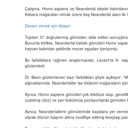
Çalışma, Homo sapiens ve Neandertal iskelet kalıntıların
Kebara mağaraları olmak üzere beş Neandertal alanı ile
Devam etmek için tıklayın
Toplam 37 doğrulanmış gömüden elde edilen sonuçlara gö
Bununla birlikte, Neandertal bebek gömüleri Homo sapien
hayvan kalıntıları şeklinde mezar eşyaları içeriyordu.
Bu farklılıklara rağmen araştırmacılar, Levant'ta H. s
gözlemledi.
Dr. Been gözlemlenen bazı farklılıkları şöyle açıklıyo
sığınaklarında. Neandertaller ise ölülerini mağaraların i
Ayrıca, Homo sapiens gömüleri çok tekdüze olup, genellikl
uzatılmış (düz) ve yarı bükülmüş pozisyonlarda gömülen b
Ayrıca, Neandertallerin gömülerinde kayalara yer verme o
olarak ölünün başının altına modifiye edilmiş kireçtaşı parç