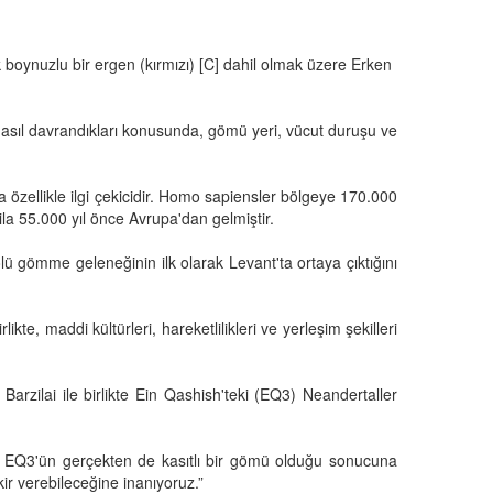
 boynuzlu bir ergen (kırmızı) [C] dahil olmak üzere Erken
nasıl davrandıkları konusunda, gömü yeri, vücut duruşu ve
 özellikle ilgi çekicidir. Homo sapiensler bölgeye 170.000
ila 55.000 yıl önce Avrupa'dan gelmiştir.
lü gömme geleneğinin ilk olarak Levant'ta ortaya çıktığını
ikte, maddi kültürleri, hareketlilikleri ve yerleşim şekilleri
zilai ile birlikte Ein Qashish'teki (EQ3) Neandertaller
bizi EQ3'ün gerçekten de kasıtlı bir gömü olduğu sonucuna
ir verebileceğine inanıyoruz.”