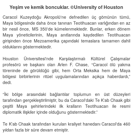
Yeşim ve kemik boncuklar. ©University of Houston
Caracol Kuzeydoğu Akropolü'ne defnedilen üç gömünün tümü,
Maya bölgesinde daha önce tanınan Teotihuacan varlığından en az
bir nesil önce, MS 350'de kümelenmektedir. Bunlar, erken dönem
Maya yöneticilerinin, Maya anıtlarında kaydedilen Teotihuacan
girişinden önce Mezoamerika çapındaki temaslara tamamen dahil
olduklarını göstermektedir.
Houston Üniversitesi'nde Karşılaştırmalı Kültürel Çalışmalar
profesörü ve başkanı olan Arlen F. Chase, “Caracol ölü yakma
töreninde de görüldüğü gibi, hem Orta Meksika hem de Maya
bölgesi birbirlerinin ritüel uygulamalarından açıkça haberdardı,”
dedi.
“İki bölge arasındaki bağlantılar toplumun en üst düzeyleri
tarafından gerçekleştirilmiştir, bu da Caracol'daki Te K'ab Chaak gibi
çeşitli Maya şehirlerindeki ilk kralların Teotihuacan ile resmi
diplomatik ilişkiler içinde olduğunu göstermektedir.”
Te K'ab Chaak tarafından kurulan kraliyet hanedanı Caracol'da 460
yıldan fazla bir süre devam etmiştir.