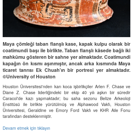
Maya çömleği taban flanşlı kase, kapak kulpu olarak bir
coatimundi başı ile birlikte. Taban flanşlı kâsede bağlı iki
mahkûmu gösteren bir sahne yer almaktadır. Coatimundi
kapağın ön kısmı aşınmıştır, ancak arka kısmında Maya
ticaret tanrısı Ek Chuah'ın bir portresi yer almaktadır.
©University of Houston
Houston Üniversitesi'nden karı koca işbirlikçiler Arlen F. Chase ve
Diane Z. Chase liderliğindeki bir ekip 40 yılı aşkın bir süredir
Caracol'de kazı yapmaktadır; bu saha sezonu Belize Arkeoloji
Enstitüsü ile birlikte yürütülmüş ve Alphawood Vakfı, Houston
Üniversitesi, Geraldine ve Emory Ford Vakfı ve KHR Aile Fonu
tarafından desteklenmiştir.
Devam etmek için tıklayın