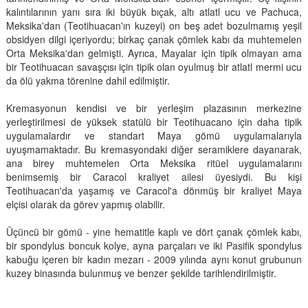
kalıntılarının yanı sıra iki büyük bıçak, altı atlatl ucu ve Pachuca,
Meksika'dan (Teotihuacan'ın kuzeyi) on beş adet bozulmamış yeşil
obsidyen dilgi içeriyordu; birkaç çanak çömlek kabı da muhtemelen
Orta Meksika'dan gelmişti. Ayrıca, Mayalar için tipik olmayan ama
bir Teotihuacan savaşçısı için tipik olan oyulmuş bir atlatl mermi ucu
da ölü yakma törenine dahil edilmiştir.
Kremasyonun kendisi ve bir yerleşim plazasının merkezine
yerleştirilmesi de yüksek statülü bir Teotihuacano için daha tipik
uygulamalardır ve standart Maya gömü uygulamalarıyla
uyuşmamaktadır. Bu kremasyondaki diğer seramiklere dayanarak,
ana birey muhtemelen Orta Meksika ritüel uygulamalarını
benimsemiş bir Caracol kraliyet ailesi üyesiydi. Bu kişi
Teotihuacan'da yaşamış ve Caracol'a dönmüş bir kraliyet Maya
elçisi olarak da görev yapmış olabilir.
Üçüncü bir gömü - yine hematitle kaplı ve dört çanak çömlek kabı,
bir spondylus boncuk kolye, ayna parçaları ve iki Pasifik spondylus
kabuğu içeren bir kadın mezarı - 2009 yılında aynı konut grubunun
kuzey binasında bulunmuş ve benzer şekilde tarihlendirilmiştir.