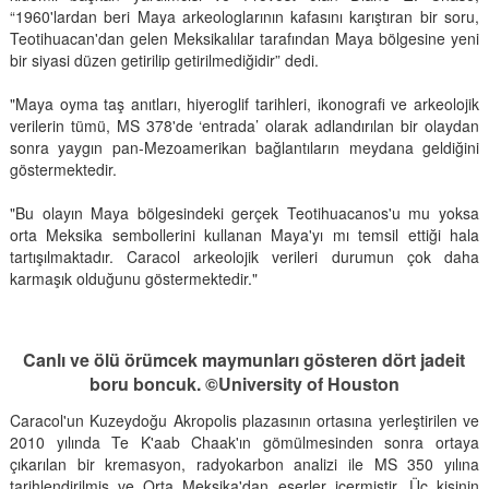
“1960'lardan beri Maya arkeologlarının kafasını karıştıran bir soru,
Teotihuacan'dan gelen Meksikalılar tarafından Maya bölgesine yeni
bir siyasi düzen getirilip getirilmediğidir” dedi.
"Maya oyma taş anıtları, hiyeroglif tarihleri, ikonografi ve arkeolojik
verilerin tümü, MS 378'de ‘entrada’ olarak adlandırılan bir olaydan
sonra yaygın pan-Mezoamerikan bağlantıların meydana geldiğini
göstermektedir.
"Bu olayın Maya bölgesindeki gerçek Teotihuacanos'u mu yoksa
orta Meksika sembollerini kullanan Maya'yı mı temsil ettiği hala
tartışılmaktadır. Caracol arkeolojik verileri durumun çok daha
karmaşık olduğunu göstermektedir."
Canlı ve ölü örümcek maymunları gösteren dört jadeit
boru boncuk. ©University of Houston
Caracol'un Kuzeydoğu Akropolis plazasının ortasına yerleştirilen ve
2010 yılında Te K'aab Chaak'ın gömülmesinden sonra ortaya
çıkarılan bir kremasyon, radyokarbon analizi ile MS 350 yılına
tarihlendirilmiş ve Orta Meksika'dan eserler içermiştir. Üç kişinin