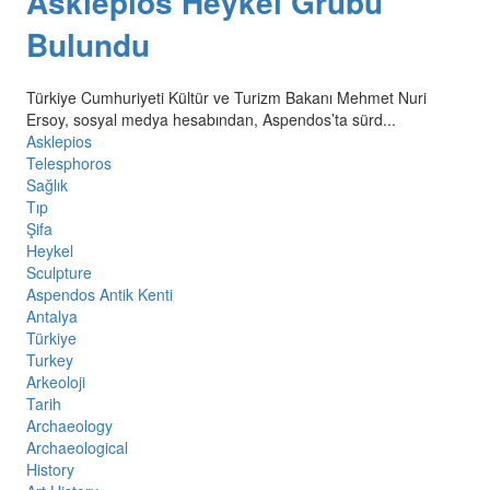
Asklepios Heykel Grubu
Bulundu
Türkiye Cumhuriyeti Kültür ve Turizm Bakanı Mehmet Nuri
Ersoy, sosyal medya hesabından, Aspendos’ta sürd...
Asklepios
Telesphoros
Sağlık
Tıp
Şifa
Heykel
Sculpture
Aspendos Antik Kenti
Antalya
Türkiye
Turkey
Arkeoloji
Tarih
Archaeology
Archaeological
History