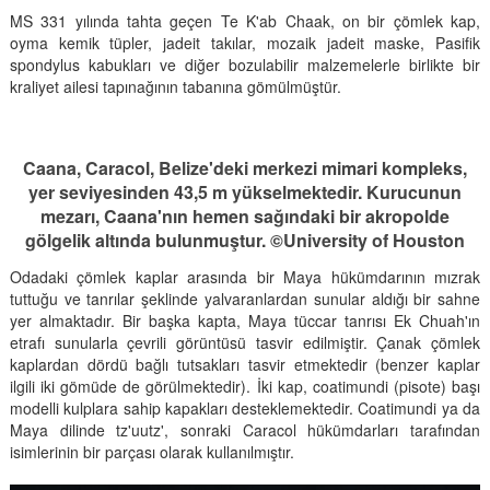
MS 331 yılında tahta geçen Te K'ab Chaak, on bir çömlek kap,
oyma kemik tüpler, jadeit takılar, mozaik jadeit maske, Pasifik
spondylus kabukları ve diğer bozulabilir malzemelerle birlikte bir
kraliyet ailesi tapınağının tabanına gömülmüştür.
Caana, Caracol, Belize'deki merkezi mimari kompleks,
yer seviyesinden 43,5 m yükselmektedir. Kurucunun
mezarı, Caana'nın hemen sağındaki bir akropolde
gölgelik altında bulunmuştur. ©University of Houston
Odadaki çömlek kaplar arasında bir Maya hükümdarının mızrak
tuttuğu ve tanrılar şeklinde yalvaranlardan sunular aldığı bir sahne
yer almaktadır. Bir başka kapta, Maya tüccar tanrısı Ek Chuah'ın
etrafı sunularla çevrili görüntüsü tasvir edilmiştir. Çanak çömlek
kaplardan dördü bağlı tutsakları tasvir etmektedir (benzer kaplar
ilgili iki gömüde de görülmektedir). İki kap, coatimundi (pisote) başı
modelli kulplara sahip kapakları desteklemektedir. Coatimundi ya da
Maya dilinde tz'uutz', sonraki Caracol hükümdarları tarafından
isimlerinin bir parçası olarak kullanılmıştır.