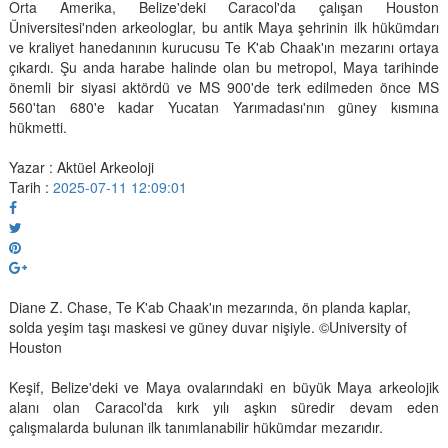
Orta Amerika, Belize'deki Caracol'da çalışan Houston
Üniversitesi'nden arkeologlar, bu antik Maya şehrinin ilk hükümdarı
ve kraliyet hanedanının kurucusu Te K'ab Chaak'ın mezarını ortaya
çıkardı. Şu anda harabe halinde olan bu metropol, Maya tarihinde
önemli bir siyasi aktördü ve MS 900'de terk edilmeden önce MS
560'tan 680'e kadar Yucatan Yarımadası'nın güney kısmına
hükmetti.
Yazar : Aktüel Arkeoloji
Tarih :
2025-07-11 12:09:01
Diane Z. Chase, Te K'ab Chaak'ın mezarında, ön planda kaplar,
solda yeşim taşı maskesi ve güney duvar nişiyle. ©University of
Houston
Keşif, Belize'deki ve Maya ovalarındaki en büyük Maya arkeolojik
alanı olan Caracol'da kırk yılı aşkın süredir devam eden
çalışmalarda bulunan ilk tanımlanabilir hükümdar mezarıdır.