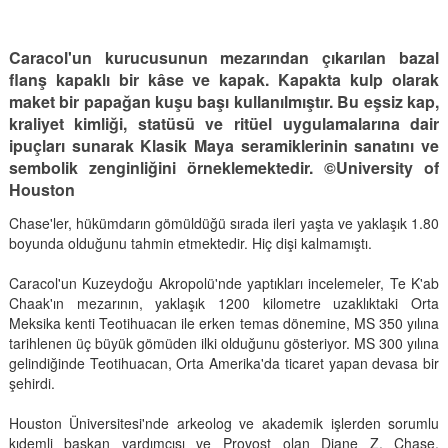
Caracol'un kurucusunun mezarından çıkarılan bazal
flanş kapaklı bir kâse ve kapak. Kapakta kulp olarak
maket bir papağan kuşu başı kullanılmıştır. Bu eşsiz kap,
kraliyet kimliği, statüsü ve ritüel uygulamalarına dair
ipuçları sunarak Klasik Maya seramiklerinin sanatını ve
sembolik zenginliğini örneklemektedir. ©University of
Houston
Chase'ler, hükümdarın gömüldüğü sırada ileri yaşta ve yaklaşık 1.80
boyunda olduğunu tahmin etmektedir. Hiç dişi kalmamıştı.
Caracol'un Kuzeydoğu Akropolü'nde yaptıkları incelemeler, Te K'ab
Chaak'ın mezarının, yaklaşık 1200 kilometre uzaklıktaki Orta
Meksika kenti Teotihuacan ile erken temas dönemine, MS 350 yılına
tarihlenen üç büyük gömüden ilki olduğunu gösteriyor. MS 300 yılına
gelindiğinde Teotihuacan, Orta Amerika'da ticaret yapan devasa bir
şehirdi.
Houston Üniversitesi'nde arkeolog ve akademik işlerden sorumlu
kıdemli başkan yardımcısı ve Provost olan Diane Z. Chase,