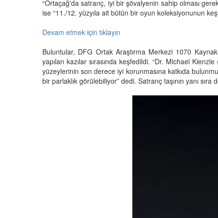
“Ortaçağ'da satranç, iyi bir şövalyenin sahip olması gerek
ise “11./12. yüzyıla ait bütün bir oyun koleksiyonunun keşf
Devam etmek için tıklayın
Buluntular, DFG Ortak Araştırma Merkezi 1070 Kaynak 
yapılan kazılar sırasında keşfedildi. “Dr. Michael Kienzle
yüzeylerinin son derece iyi korunmasına katkıda bulunmuştu
bir parlaklık görülebiliyor” dedi. Satranç taşının yanı sır