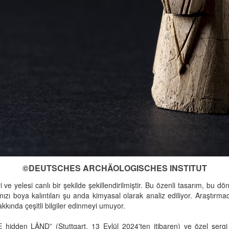
©DEUTSCHES ARCHÄOLOGISCHES INSTITUT
e yelesi canlı bir şekilde şekillendirilmiştir. Bu özenli tasarım, bu döne
ızı boya kalıntıları şu anda kimyasal olarak analiz ediliyor. Araştırmac
kkında çeşitli bilgiler edinmeyi umuyor.
HE hidden LÄND” (Stuttgart, 13 Eylül 2024'ten itibaren) ve özel ser