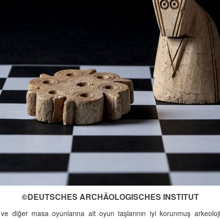
©DEUTSCHES ARCHÄOLOGISCHES INSTITUT
 ve diğer masa oyunlarına ait oyun taşlarının iyi korunmuş arkeoloj