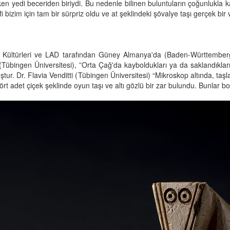
en yedi beceriden biriydi. Bu nedenle bilinen buluntuların çoğunlukla k
i bizim için tam bir sürpriz oldu ve at şeklindeki şövalye taşı gerçek bir 
Kültürleri ve LAD tarafından Güney Almanya'da (Baden-Württemberg
 (Tübingen Üniversitesi), ”Orta Çağ'da kayboldukları ya da saklandıkları 
r. Dr. Flavia Venditti (Tübingen Üniversitesi) “Mikroskop altında, taşl
a dört adet çiçek şeklinde oyun taşı ve altı gözlü bir zar bulundu. Bunlar