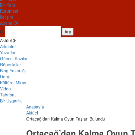
Bir Kent
Kurumsal
İletişim
Abone Ol
Ara
Aktüel
Arkeoloji
Yazarlar
Güncel Kazılar
Röportajlar
Blog Yazarlığı
Dergi
Kültürel Miras
Video
Tahribat
Bir Uygarlık
Anasayfa
Aktüel
Ortaçağ’dan Kalma Oyun Taşları Bulundu
Ortaçağ’dan Kalma Oyun T