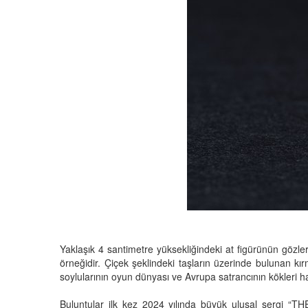
Yaklaşık 4 santimetre yüksekliğindeki at figürünün gözleri v
örneğidir. Çiçek şeklindeki taşların üzerinde bulunan kırm
soylularının oyun dünyası ve Avrupa satrancının kökleri ha
Buluntular ilk kez 2024 yılında büyük ulusal sergi “T