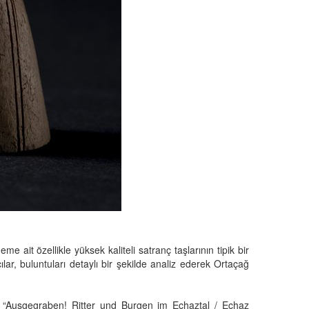
me ait özellikle yüksek kaliteli satranç taşlarının tipik bir
ılar, buluntuları detaylı bir şekilde analiz ederek Ortaçağ
gi “Ausgegraben! Ritter und Burgen im Echaztal / Echaz