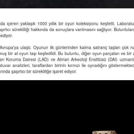
a içeren yaklaşık 1000 yıllık bir oyun koleksiyonu keşfetti. Laboratuva
rtıcı sürekliliği hakkında da sonuçlara varılmasını sağlıyor. Buluntular
ediyor.
Avrupa'ya ulaştı. Oyunun ilk günlerinden kalma satranç taşları çok n
uş bir at oyun taşı keşfedildi. Bu buluntu, diğer oyun parçaları ve bir 
ları Koruma Dairesi (LAD) ve Alman Arkeoloji Enstitüsü (DAI) uzmanl
atuvar analizleri, taraflardan birinin kırmızı ile oynadığını göstermekte
nda şaşırtıcı bir sürekliliğe işaret ediyor.