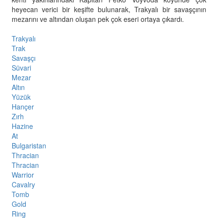
heyecan verici bir keşifte bulunarak, Trakyalı bir savaşçının
mezarını ve altından oluşan pek çok eseri ortaya çıkardı.
Trakyalı
Trak
Savaşçı
Süvari
Mezar
Altın
Yüzük
Hançer
Zırh
Hazine
At
Bulgaristan
Thracian
Thracian
Warrior
Cavalry
Tomb
Gold
Ring