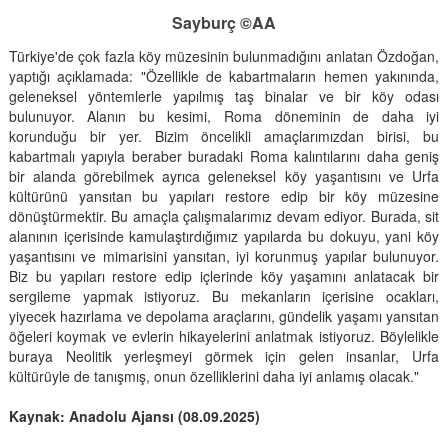
Sayburç ©AA
Türkiye'de çok fazla köy müzesinin bulunmadığını anlatan Özdoğan,
yaptığı açıklamada: "Özellikle de kabartmaların hemen yakınında,
geleneksel yöntemlerle yapılmış taş binalar ve bir köy odası
bulunuyor. Alanın bu kesimi, Roma döneminin de daha iyi
korunduğu bir yer. Bizim öncelikli amaçlarımızdan birisi, bu
kabartmalı yapıyla beraber buradaki Roma kalıntılarını daha geniş
bir alanda görebilmek ayrıca geleneksel köy yaşantısını ve Urfa
kültürünü yansıtan bu yapıları restore edip bir köy müzesine
dönüştürmektir. Bu amaçla çalışmalarımız devam ediyor. Burada, sit
alanının içerisinde kamulaştırdığımız yapılarda bu dokuyu, yani köy
yaşantısını ve mimarisini yansıtan, iyi korunmuş yapılar bulunuyor.
Biz bu yapıları restore edip içlerinde köy yaşamını anlatacak bir
sergileme yapmak istiyoruz. Bu mekanların içerisine ocakları,
yiyecek hazırlama ve depolama araçlarını, gündelik yaşamı yansıtan
öğeleri koymak ve evlerin hikayelerini anlatmak istiyoruz. Böylelikle
buraya Neolitik yerleşmeyi görmek için gelen insanlar, Urfa
kültürüyle de tanışmış, onun özelliklerini daha iyi anlamış olacak."
Kaynak: Anadolu Ajansı (08.09.2025)