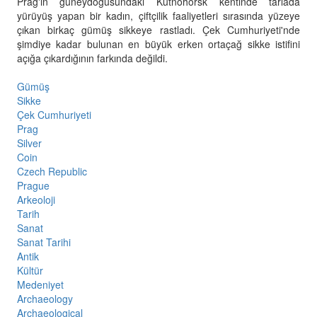
Prag'ın güneydoğusundaki Kutnohorsk kentinde tarlada
yürüyüş yapan bir kadın, çiftçilik faaliyetleri sırasında yüzeye
çıkan birkaç gümüş sikkeye rastladı. Çek Cumhuriyeti'nde
şimdiye kadar bulunan en büyük erken ortaçağ sikke istifini
açığa çıkardığının farkında değildi.
Gümüş
Sikke
Çek Cumhuriyeti
Prag
Silver
Coin
Czech Republic
Prague
Arkeoloji
Tarih
Sanat
Sanat Tarihi
Antik
Kültür
Medeniyet
Archaeology
Archaeological