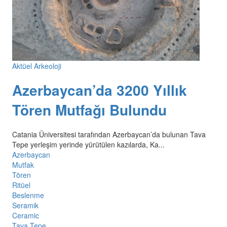
Aktüel Arkeoloji
Azerbaycan’da 3200 Yıllık
Tören Mutfağı Bulundu
Catania Üniversitesi tarafından Azerbaycan’da bulunan Tava
Tepe yerleşim yerinde yürütülen kazılarda, Ka...
Azerbaycan
Mutfak
Tören
Ritüel
Beslenme
Seramik
Ceramic
Tava Tepe