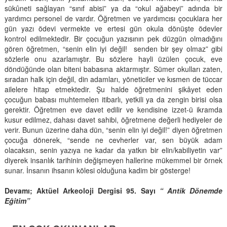
sükûneti sağlayan “sınıf abisi” ya da “okul ağabeyi” adında bir
yardımcı personel de vardır. Öğretmen ve yardımcısı çocuklara her
gün yazı ödevi vermekte ve ertesi gün okula dönüşte ödevler
kontrol edilmektedir. Bir çocuğun yazısının pek düzgün olmadığını
gören öğretmen, “senin elin iyi değil! senden bir şey olmaz” gibi
sözlerle onu azarlamıştır. Bu sözlere hayli üzülen çocuk, eve
döndüğünde olan biteni babasına aktarmıştır. Sümer okulları zaten,
sıradan halk için değil, din adamları, yöneticiler ve kısmen de tüccar
ailelere hitap etmektedir. Şu halde öğretmenini şikâyet eden
çocuğun babası muhtemelen itibarlı, yetkili ya da zengin birisi olsa
gerektir. Öğretmen eve davet edilir ve kendisine izzet-ü ikramda
kusur edilmez, dahası davet sahibi, öğretmene değerli hediyeler de
verir. Bunun üzerine daha dün, “senin elin iyi değil!” diyen öğretmen
çocuğa dönerek, “sende ne cevherler var, sen büyük adam
olacaksın, senin yazıya ne kadar da yatkın bir elin/kabiliyetin var”
diyerek insanlık tarihinin değişmeyen hallerine mükemmel bir örnek
sunar. İnsanın ihsanın kölesi olduğuna kadim bir gösterge!
Devamı; Aktüel Arkeoloji Dergisi 95. Sayı
“ Antik Dönemde
Eğitim”