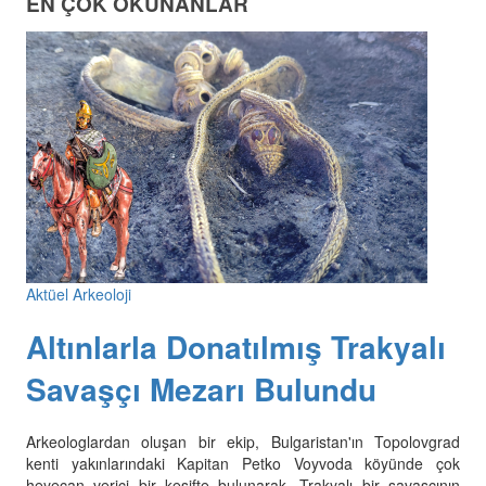
EN ÇOK OKUNANLAR
Aktüel Arkeoloji
Altınlarla Donatılmış Trakyalı
Savaşçı Mezarı Bulundu
Arkeologlardan oluşan bir ekip, Bulgaristan'ın Topolovgrad
kenti yakınlarındaki Kapitan Petko Voyvoda köyünde çok
heyecan verici bir keşifte bulunarak, Trakyalı bir savaşçının