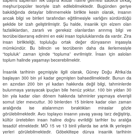
meşhur/popüler teoriyle izah edilebilmektedir. Bugünden geriye
bakıldığında detaylar bilinmemekle birlikte kesin olarak, insanın
ancak bilgi ve birileri tarafından eğitilmesiyle varlığını sürdürdüğü
şekilde bir izah geliştirilmiştir. Şu halde, insanlık için elzem olan
fazlalıklardan, zararlı ve gereksiz olanlardan arınmış bilgi ve
tecrübe/davranış edinimi en eski insan topluluklarında da vardır. Zira
insan birlikteliği, topluluğu ortak değer dünyasının inşasıyla
mümkündür. Bu bilincin ve tecrübenin daha da ilerlemesiyle
“topluluk” zaman içinde “topluma” evrilmiştir. İnsan için aslolan
toplum halinde yaşamayı becerebilmektir.
İnsanlık tarihinin geçmişiyle ilgili olarak, Güney Doğu Afrika’da
başlayan 300 bin yıl kadar geçmişten bahsedilmektedir. Bunun da
en azından 200 bin yıl kadarı hakkında değil bilgi, tahminlerde
bulunmaya yarayacak ipuçları bile henüz yoktur. 100 bin yıldan 30
bin yıla kadar olan dönem hakkında tahminler yapmaya elverişli
somut izler mevcuttur. 30 binlerden 15 binlere kadar olan zaman
aralığında ise atalarımızın bıraktıkları miraslar gözle
görülebilmektedir. Avcı toplayıcı insanın yavaş yavaş tarz değiştirip,
kültür üretebilen insan haline doğru evrildiği tarihler bu aralığa
tesadüf etmektedir. MÖ 15 ve 13 binli yıllarda ise artık ilk yerleşim
yerleri görülebilmektedir. Göbeklitepe dünya insanlık tarihinin