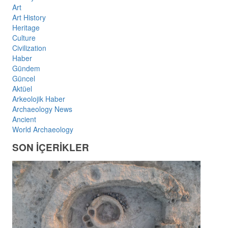
Art
Art History
Heritage
Culture
Civilization
Haber
Gündem
Güncel
Aktüel
Arkeolojik Haber
Archaeology News
Ancient
World Archaeology
SON İÇERİKLER