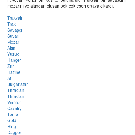
mezarını ve altından oluşan pek çok eseri ortaya çıkardı.
Trakyalı
Trak
Savaşçı
Süvari
Mezar
Altın
Yüzük
Hançer
Zırh
Hazine
At
Bulgaristan
Thracian
Thracian
Warrior
Cavalry
Tomb
Gold
Ring
Dagger