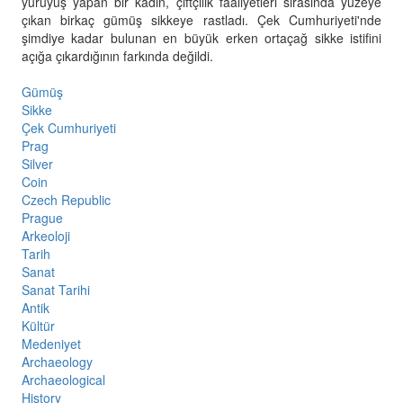
yürüyüş yapan bir kadın, çiftçilik faaliyetleri sırasında yüzeye
çıkan birkaç gümüş sikkeye rastladı. Çek Cumhuriyeti'nde
şimdiye kadar bulunan en büyük erken ortaçağ sikke istifini
açığa çıkardığının farkında değildi.
Gümüş
Sikke
Çek Cumhuriyeti
Prag
Silver
Coin
Czech Republic
Prague
Arkeoloji
Tarih
Sanat
Sanat Tarihi
Antik
Kültür
Medeniyet
Archaeology
Archaeological
History