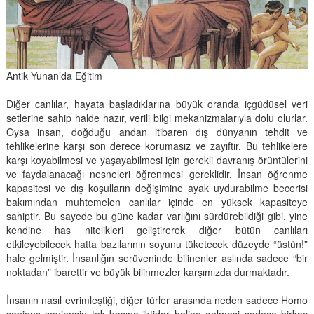
Antik Yunan’da Eğitim
Diğer canlılar, hayata başladıklarına büyük oranda içgüdüsel veri
setlerine sahip halde hazır, verili bilgi mekanizmalarıyla dolu olurlar.
Oysa insan, doğduğu andan itibaren dış dünyanın tehdit ve
tehlikelerine karşı son derece korumasız ve zayıftır. Bu tehlikelere
karşı koyabilmesi ve yaşayabilmesi için gerekli davranış örüntülerini
ve faydalanacağı nesneleri öğrenmesi gereklidir. İnsan öğrenme
kapasitesi ve dış koşulların değişimine ayak uydurabilme becerisi
bakımından muhtemelen canlılar içinde en yüksek kapasiteye
sahiptir. Bu sayede bu güne kadar varlığını sürdürebildiği gibi, yine
kendine has nitelikleri geliştirerek diğer bütün canlıları
etkileyebilecek hatta bazılarının soyunu tüketecek düzeyde “üstün!”
hale gelmiştir. İnsanlığın serüveninde bilinenler aslında sadece “bir
noktadan” ibarettir ve büyük bilinmezler karşımızda durmaktadır.
İnsanın nasıl evrimleştiği, diğer türler arasında neden sadece Homo
sapiens sapiensin tek başına iktidar haline gelmesi sadece birkaç