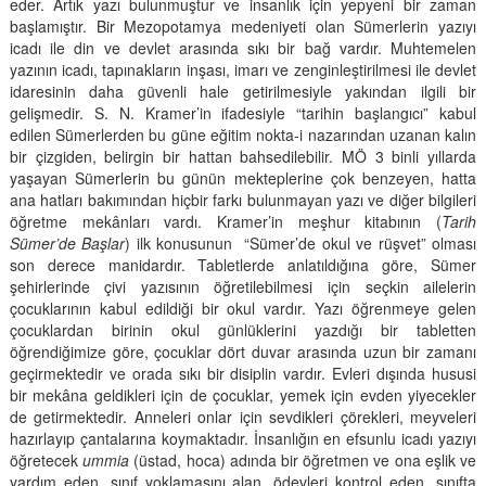
eder. Artık yazı bulunmuştur ve insanlık için yepyeni bir zaman
başlamıştır. Bir Mezopotamya medeniyeti olan Sümerlerin yazıyı
icadı ile din ve devlet arasında sıkı bir bağ vardır. Muhtemelen
yazının icadı, tapınakların inşası, imarı ve zenginleştirilmesi ile devlet
idaresinin daha güvenli hale getirilmesiyle yakından ilgili bir
gelişmedir. S. N. Kramer’in ifadesiyle “tarihin başlangıcı” kabul
edilen Sümerlerden bu güne eğitim nokta-i nazarından uzanan kalın
bir çizgiden, belirgin bir hattan bahsedilebilir. MÖ 3 binli yıllarda
yaşayan Sümerlerin bu günün mekteplerine çok benzeyen, hatta
ana hatları bakımından hiçbir farkı bulunmayan yazı ve diğer bilgileri
öğretme mekânları vardı. Kramer’in meşhur kitabının (
Tarih
Sümer’de Başlar
) ilk konusunun “Sümer’de okul ve rüşvet” olması
son derece manidardır. Tabletlerde anlatıldığına göre, Sümer
şehirlerinde çivi yazısının öğretilebilmesi için seçkin ailelerin
çocuklarının kabul edildiği bir okul vardır. Yazı öğrenmeye gelen
çocuklardan birinin okul günlüklerini yazdığı bir tabletten
öğrendiğimize göre, çocuklar dört duvar arasında uzun bir zamanı
geçirmektedir ve orada sıkı bir disiplin vardır. Evleri dışında hususi
bir mekâna geldikleri için de çocuklar, yemek için evden yiyecekler
de getirmektedir. Anneleri onlar için sevdikleri çörekleri, meyveleri
hazırlayıp çantalarına koymaktadır. İnsanlığın en efsunlu icadı yazıyı
öğretecek
ummia
(üstad, hoca) adında bir öğretmen ve ona eşlik ve
yardım eden, sınıf yoklamasını alan, ödevleri kontrol eden, sınıfta