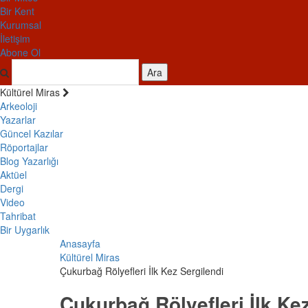
Bir Kent
Kurumsal
İletişim
Abone Ol
Ara
Kültürel Miras
Arkeoloji
Yazarlar
Güncel Kazılar
Röportajlar
Blog Yazarlığı
Aktüel
Dergi
Video
Tahribat
Bir Uygarlık
Anasayfa
Kültürel Miras
Çukurbağ Rölyefleri İlk Kez Sergilendi
Çukurbağ Rölyefleri İlk Ke