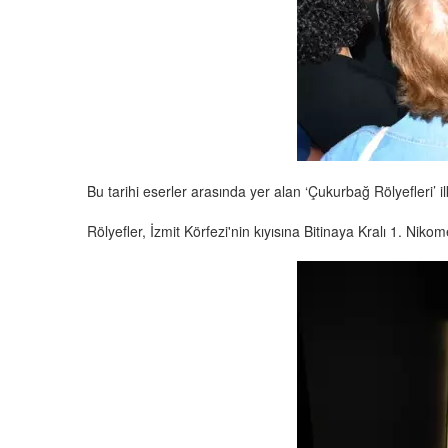
Bu tarihi eserler arasında yer alan ‘Çukurbağ Rölyefleri’ i
Rölyefler, İzmit Körfezi'nin kıyısına Bitinaya Kralı 1. Ni