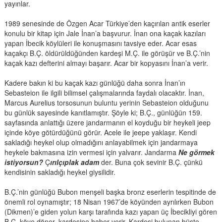
yayınlar.
1989 senesinde de Özgen Acar Türkiye’den kaçırılan antik eserler
konulu bir kitap için Jale İnan’a başvurur. İnan ona kaçak kazıları
yapan İbecik köylüleri ile konuşmasını tavsiye eder. Acar esas
kaçakçı B.Ç. öldürüldüğünden kardeşi M.Ç. ile görüşür ve B.Ç.’nin
kaçak kazı defterini almayı başarır. Acar bir kopyasını İnan’a verir.
Kadere bakın ki bu kaçak kazı günlüğü daha sonra İnan’ın
Sebasteion ile ilgili bilimsel çalışmalarında faydalı olacaktır. İnan,
Marcus Aurelius torsosunun buluntu yerinin Sebasteion olduğunu
bu günlük sayesinde kanıtlamıştır. Şöyle ki; B.Ç., günlüğün 159.
sayfasında anlattığı üzere jandarmanın el koyduğu bir heykeli jeep
içinde köye götürdüğünü görür. Acele ile jeepe yaklaşır. Kendi
sakladığı heykel olup olmadığını anlayabilmek için jandarmaya
heykele bakmasına izin vermesi için yalvarır. Jandarma
Ne görmek
istiyorsun?
Ç
ırılçıplak adam
der. Buna çok sevinir B.Ç. çünkü
kendisinin sakladığı heykel giysilidir.
B.Ç.’nin günlüğü Bubon menşeli başka bronz eserlerin tespitinde de
önemli rol oynamıştır; 18 Nisan 1967’de köyünden ayrılırken Bubon
(Dikmen)’e giden yolun karşı tarafında kazı yapan üç İbecikliyi gören
B.Ç. köye döner, kardeşine haber verir. Kardeşi bulunan büste