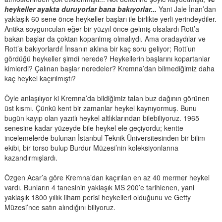
heykeller ayakta duruyorlar bana bakıyorlar...
Yani Jale İnan’dan
yaklaşık 60 sene önce heykeller başları ile birlikte yerli yerindeydiler.
Antika soyguncuları eğer bir yüzyıl önce gelmiş olsalardı Rott’a
bakan başlar da çoktan koparılmış olmalıydı. Ama oradaydılar ve
Rott’a bakıyorlardı! İnsanın aklına bir kaç soru geliyor; Rott’un
gördüğü heykeller şimdi nerede? Heykellerin başlarını kopartanlar
kimlerdi? Çalınan başlar neredeler? Kremna’dan bilmediğimiz daha
kaç heykel kaçırılmıştı?
Öyle anlaşılıyor ki Kremna’da bildiğimiz talan buz dağının görünen
üst kısmı. Çünkü kent bir zamanlar heykel kaynıyormuş. Bunu
bugün kayıp olan yazıtlı heykel altlıklarından bilebiliyoruz. 1965
senesine kadar yüzeyde bile heykel ele geçiyordu; kentte
incelemelerde bulunan İstanbul Teknik Üniversitesinden bir bilim
ekibi, bir torso bulup Burdur Müzesi’nin koleksiyonlarına
kazandırmışlardı.
Özgen Acar’a göre Kremna’dan kaçırılan en az 40 mermer heykel
vardı. Bunların 4 tanesinin yaklaşık MS 200’e tarihlenen, yani
yaklaşık 1800 yıllık ilham perisi heykelleri olduğunu ve Getty
Müzesi’nce satın alındığını biliyoruz.