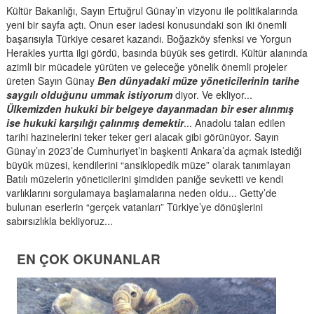
Kültür Bakanlığı, Sayın Ertuğrul Günay’ın vizyonu ile politikalarında
yeni bir sayfa açtı. Onun eser iadesi konusundaki son iki önemli
başarısıyla Türkiye cesaret kazandı. Boğazköy sfenksi ve Yorgun
Herakles yurtta ilgi gördü, basında büyük ses getirdi. Kültür alanında
azimli bir mücadele yürüten ve geleceğe yönelik önemli projeler
üreten Sayın Günay
Ben dünyadaki müze yöneticilerinin tarihe
saygılı olduğunu ummak istiyorum
diyor. Ve ekliyor...
Ülkemizden hukuki bir belgeye dayanmadan bir eser alınmış
ise hukuki karşılığı çalınmış demektir
... Anadolu talan edilen
tarihi hazinelerini teker teker geri alacak gibi görünüyor. Sayın
Günay’ın 2023’de Cumhuriyet’in başkenti Ankara’da açmak istediği
büyük müzesi, kendilerini “ansiklopedik müze” olarak tanımlayan
Batılı müzelerin yöneticilerini şimdiden paniğe sevketti ve kendi
varlıklarını sorgulamaya başlamalarına neden oldu... Getty’de
bulunan eserlerin “gerçek vatanları” Türkiye’ye dönüşlerini
sabırsızlıkla bekliyoruz...
EN ÇOK OKUNANLAR