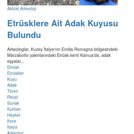
Aktüel Arkeoloji
Etrüsklere Ait Adak Kuyusu
Bulundu
Arkeologlar, Kuzey İtalya'nın Emilia Romagna bölgesindeki
Marzabotto yakınlarındaki Etrüsk kenti Kainua'da, adak
eşyalar...
Etrüsk
Etrüskler
Kuyu
Adak
Tören
Ritüel
Sunak
Kurban
Heykel
Kore
İtalya
Arkeoloji