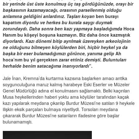
bir yerinde üst üste konulmuş üç taş gördüğünüzde, orayı bir
başkasının kazamayacağı, orasının parsellenmiş olduğu
anlamına geldiğini anlardınız. Taşları koyan
ben burayı
kapattım
diyordu ve herkes bu kurala saygı duymak
zorundaydı. Daha sonra ben kazı yapmaya başladığımda
Hoca
Hanım bu köşeyi boşuna kazmayın. Biz daha önce kazmıştık
diyorlardı. Kazı dönemi bitip ayrılmak üzereyken arkeolojinin
ne olduğunu bilmeyen köylülerden biri, hiçbir heykel ya da
başka bir eser bulamadığımızı görünce, yanıma gelip
Ah
hoca’nım bu yıl gerçekten zarar ettiniz
demişti. Buluntuları
herhalde benim satacağıma inanıyorlardı
”.
Jale İnan, Kremna’da kurtarma kazısına başlarken amacı antika
soygunculuğuna maruz kalmış harabeye Eski Eserler ve Müzeler
Genel Müdürlüğü adına el konulmasını sağlamaktı. Belki kaçırılan
Musa heykellerinden haberi yoktu ama köylüler tarafından kaçak
kazı yapılarak meydana çıkarılıp Burdur Müzesi’ne satılan 9 heykele
ilişkin eksik parçaları bulmaya niyetliydi. Torsoları meydana
çıkararak Burdur Müzesi’ne satanların ifadesine göre başlar
bulunamamıştı.