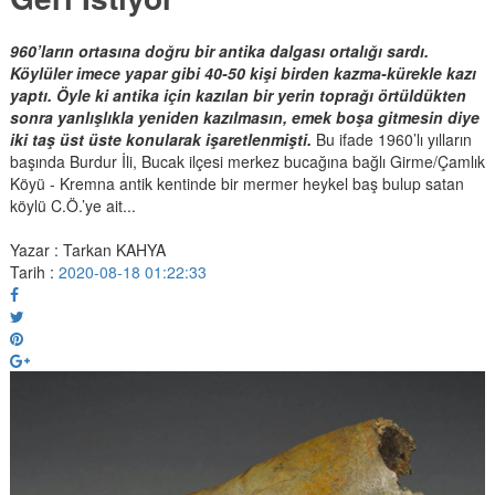
960’ların ortasına doğru bir antika dalgası ortalığı sardı.
Köylüler imece yapar gibi 40-50 kişi birden kazma-kürekle kazı
yaptı. Öyle ki antika için kazılan bir yerin toprağı örtüldükten
sonra yanlışlıkla yeniden kazılmasın, emek boşa gitmesin diye
iki taş üst üste konularak işaretlenmişti.
Bu ifade 1960’lı yılların
başında Burdur İli, Bucak ilçesi merkez bucağına bağlı Girme/Çamlık
Köyü - Kremna antik kentinde bir mermer heykel baş bulup satan
köylü C.Ö.’ye ait...
Yazar : Tarkan KAHYA
Tarih :
2020-08-18 01:22:33