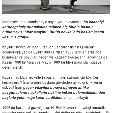
İnan olayı kendi cümleleriyle şöyle yorumlayacaktı;
bu kadar
iyi
korunagelmiş durumlarına rağmen hiç birinin başının
bulunmayışı biraz acayipti. Bütün heykellerin başları kasıtlı
kesilmiş gibiydi.
Köylüler heykelleri Karl Graf von Lanckronski’nin Q olarak
adlandırdığı yapıda Eylül 1968 ile Nisan 1969 tarihleri arasında
bulmuşlar ve boyutları nedeniyle kaçıramayacaklarını anlayınca da
Kasım 1968 ile Nisan ve Mayıs 1969 tarihleri arasında müzeye
getirmişlerdi.
Kaçıramadıkları heykellerin başlarını ayrı satmak için köylüler mi
kesmişlerdi? İnan’a göre başların gövdeden ayrıldığı kırık yerler
eskiydi! İnan
geçen yüzyılda buraya uğrayan antika
soyguncuların heykellerin nakline imkan bulamadıklarından
başlarla yetinmeğe karar verdiklerine
inanmaktaydı
.
1906’da harabeyi gezmiş olan H. Rott Kremna’nın vahşi romantik
atmosferinden çok etkilenmişti... Not defterine şöyle kaydetmişti;
Ve