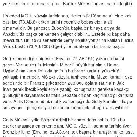
yetkililerinin ısrarlarına rağmen Burdur Müzesi torsosuna ait değildir.
Listedeki MÖ 1. yüzyıla tarihlenen, Hellenistik Döneme ait bir erkek
başı ise (73.AB.8) erken tarihi nedeniyle Sebasteion’a ait
olmamalıdır. Bu şaheser, Bubon’da başka bir binaya ait ya da
Anadolu’da başka bir kentten geliyor olabilir... Listede iki baş daha
mevcuttur. Biri 1973 senesinde Getty koleksiyonlarına katılan Lucius
Verus büstü (73.AB.100) diğeri yine muhteşem bir bronz baştır.
Geri istenen diğer bir eser (Env. no: 72.AB.151) yukarıda bahsi
geçen Vermeule’nin listesinin M harfli büyük kartalıdır. Roma
Uyğarlığının kudretini akla getiren bu bronz kartalın yüksekliği
yaklaşık 1 metredir. MS 2-3 yüzyıla tarihlendirilir. Müze, kartalı 1972
senesinde bir Fransız şirketinden 200.000 dolara satın alır. Jale
İnan gerek İbecik köylüleriyle yaptığı konuşmalar gerekse kaçakçı
günlüğüne dayanarak kartalın Sebasteion’dan kaçırılmadığı kanısına
varır. Antik Dönem nümizmatik veriler ışığında Getty kartalının kayıp
sol ayağının pençeleriyle bir zamanlar çelenk tuttuğu varsayılabilir.
Getty Müzesi Lydia Bölgesi orijinli bir esere daha sahip. Tüm bu
eserler arasında en erken olanı. MÖ 6. yüzyılın sonuna tarihleniyor.
Bronz bir kline (Env. no: 82.AC.94), tek başına bir araştırma konusu.