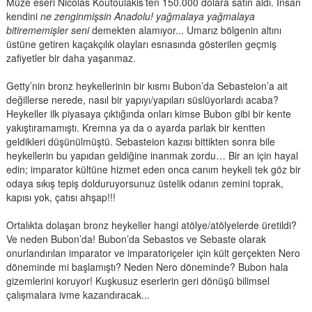
Müze eseri Nicolas Koutoulakis’ten 150.000 dolara satın aldı. İnsan
kendini
ne zenginmişsin Anadolu! yağmalaya yağmalaya
bitirememişler seni
demekten alamıyor... Umarız bölgenin altını
üstüne getiren kaçakçılık olayları esnasında gösterilen geçmiş
zafiyetler bir daha yaşanmaz.
Getty’nin bronz heykellerinin bir kısmı Bubon’da Sebasteion’a ait
değillerse nerede, nasıl bir yapıyı/yapıları süslüyorlardı acaba?
Heykeller ilk piyasaya çıktığında onları kimse Bubon gibi bir kente
yakıştıramamıştı. Kremna ya da o ayarda parlak bir kentten
geldikleri düşünülmüştü. Sebasteion kazısı bittikten sonra bile
heykellerin bu yapıdan geldiğine inanmak zordu… Bir an için hayal
edin; imparator kültüne hizmet eden onca canım heykeli tek göz bir
odaya sıkış tepiş dolduruyorsunuz üstelik odanın zemini toprak,
kapısı yok, çatısı ahşap!!!
Ortalıkta dolaşan bronz heykeller hangi atölye/atölyelerde üretildi?
Ve neden Bubon’da! Bubon’da Sebastos ve Sebaste olarak
onurlandırılan imparator ve imparatoriçeler için kült gerçekten Nero
döneminde mi başlamıştı? Neden Nero döneminde? Bubon hala
gizemlerini koruyor! Kuşkusuz eserlerin geri dönüşü bilimsel
çalışmalara ivme kazandıracak...