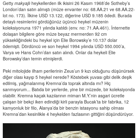
Getty
makyajlı
heykellerden ilk ikisini 26 Kasım 1968’de Sotheby’s
London’dan satın almıştı (müze envanter no: 68.AA.21 ve 68.AA.22-
lot no. 173). İlkine USD 13.122, diğerine USD 9.185 ödedi. Burada
detaylı resimlerini gördüğünüz üçüncü heykel müzenin
koleksiyonuna 1971 yılında katıldı (env. no: 71.AA.461). İnternette
dolaşan bilgilere göre müze beyaz mermerden 92 cm
yüksekliğindeki bu heykel için Elie Borowsky’e 10.137 dolar
ödemişti. Dördüncü ve son heykel 1994 yılında USD 550.000’a,
Varya ve Hans Cohn’dan satın alındı. Onlar da heykeli Elie
Borowsky’dan temin etmişlerdi.
Peki mitolojide ilham perilerinin Zeus’un 9 kızı olduğunu düşünürsek
diğer olası kayıp 5 heykel nerede? Köstebek yuvası gibi delik deşik
edilmiş, yağmalanmış Kremna’da toprak altında mı? Hiç
sanmıyorum... Batıda bir yerlerde, yine bir müzede, bir koleksiyonda
olabilir. Kremna kaçak kazılarının mimarı M.Y.’nin asgari ücretle
çalışan bir bekçi iken edindiği kirli parayla Bucak’ta bir fabrika, 12
kamyonluk bir filo, Alanya’da bir benzin istasyonu sahip olması
Kremna’dan kesinlikle 4 heykelden fazlasının gittiğini düşündürüyor.