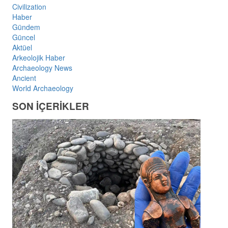
Civilization
Haber
Gündem
Güncel
Aktüel
Arkeolojik Haber
Archaeology News
Ancient
World Archaeology
SON İÇERİKLER