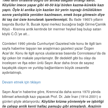
1960’ların ortasına doğru bir antika dalgası ortalığı sardı.
Köylüler imece yapar gibi 40-50 kişi birden kazma-kürekle kazı
yaptı. Öyle ki antika için kazılan bir yerin toprağı örtüldükten
sonra yanlışlıkla yeniden kazılmasın, emek boşa gitmesin diye
iki taş üst üste konularak işaretlenmişti.
Bu ifade 1960’lı yılların
başında Burdur İli, Bucak ilçesi merkez bucağına bağlı Girme/Çamlık
Köyü - Kremna antik kentinde bir mermer heykel baş bulup satan
köylü C.Ö.’ye ait...
Cümleleri 1990 yılında Cumhuriyet Gazetesi’nde konu ile ilgili tam
sayfa haberine taşıyan ise araştırmacı gazeteci yazar Özgen
Acar’dır. Konu ile ilgili ayrıca uluslararası basında Connoisseur’da da
ilgi çeken bir makale yayınlamıştır. Bir dedektif gibi bu olayı da
inceleyen ve ifşa eden ünlü Sayın Acar daha önce de sayısız
kaçakçılık olayını ve yurtdışı bağlantılarını büyük cesaretle
aydınlatmıştı.
Devam etmek için tıklayın
Sayın Acar’ın haberine göre, Kremna’da daha sonra 1970 yılında
bilimsel arkeolojik kazı yapacak Prof. Dr. Jale İnan (1914-2001) o
günleri şöyle aktarıyordu;
Köylüler krizma yöntemiyle ve işbirliği
ile çalışıp antik kenti hallaç pamuğu gibi atmışlardı. Arazinin