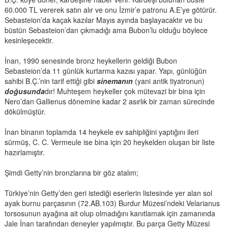
60.000 TL vererek satın alır ve onu İzmir’e patronu A.E’ye götürür.
Sebasteion’da kaçak kazılar Mayıs ayında başlayacaktır ve bu
büstün Sebasteion’dan çıkmadığı ama Bubon’lu olduğu böylece
kesinleşecektir.
İnan, 1990 senesinde bronz heykellerin geldiği Bubon
Sebasteion’da 11 günlük kurtarma kazısı yapar. Yapı, günlüğün
sahibi B.Ç.’nin tarif ettiği gibi
sinemanın
(yani antik tiyatronun)
doğusunda
dır! Muhteşem heykeller çok mütevazi bir bina için
Nero’dan Gallienus dönemine kadar 2 asırlık bir zaman sürecinde
dökülmüştür.
İnan binanın toplamda 14 heykele ev sahipliğini yaptığını ileri
sürmüş, C. C. Vermeule ise bina için 20 heykelden oluşan bir liste
hazırlamıştır.
Şimdi Getty’nin bronzlarına bir göz atalım;
Türkiye’nin Getty’den geri istediği eserlerin listesinde yer alan sol
ayak burnu parçasının (72.AB.103) Burdur Müzesi’ndeki Velarianus
torsosunun ayağına ait olup olmadığını kanıtlamak için zamanında
Jale İnan tarafından deneyler yapılmıştır. Bu parça Getty Müzesi