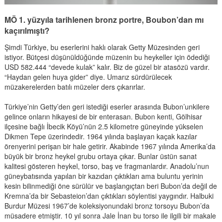
MÖ 1. yüzyıla tarihlenen bronz portre, Boubon’dan mı
kaçırılmıştı?
Şimdi Türkiye, bu eserlerini haklı olarak Getty Müzesinden geri
istiyor. Bütçesi düşünüldüğünde müzenin bu heykeller için ödediği
USD 582.444 “devede kulak” kalır. Biz de güzel bir atasözü vardır.
“Haydan gelen huya gider” diye. Umarız sürdürülecek
müzakerelerden batılı müzeler ders çıkarırlar.
Türkiye’nin Getty’den geri istediği eserler arasında Bubon’unkilere
gelince onların hikayesi de bir enterasan. Bubon kenti, Gölhisar
ilçesine bağlı İbecik Köyü’nün 2.5 kilometre güneyinde yükselen
Dikmen Tepe üzerindedir. 1964 yılında başlayan kaçak kazılar
örenyerini perişan bir hale getirir. Akabinde 1967 yılında Amerika’da
büyük bir bronz heykel grubu ortaya çıkar. Bunlar üstün sanat
kalitesi gösteren heykel, torso, baş ve fragmanlardır. Anadolu’nun
güneybatısında yapılan bir kazıdan çıktıkları ama buluntu yerinin
kesin bilinmediği öne sürülür ve başlangıçtan beri Bubon’da değil de
Kremna’da bir Sebasteion’dan çıktıkları söylentisi yaygındır. Halbuki
Burdur Müzesi 1967’de koleksiyonundaki bronz torsoyu Bubon’da
müsadere etmiştir. 10 yıl sonra Jale İnan bu torso ile ilgili bir makale