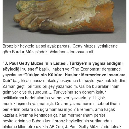
Bronz bir heykele ait sol ayak parçası. Getty Müzesi yetkililerine
göre Burdur Müzesindeki Velarianus torsosuna ait.
“J. Paul Getty Müzesi’nin Listesi: Türkiye’nin yağmalandığını
söylediği 10 eser”
başlıklı haberi ve “The Economist” dergisinde
yayınlanan “
Türkiye’nin Kültürel Hırsları: Mermerler ve İnsanlara
Dair
” başlıklı acımasız makaleyi okuyunca bir şeyler yazmak istedim.
Zaman geçti, bir türlü bir şey yazamadım. Galiba bu aralar ilham
gelmiyor diye düşündüm…. Türkiye’nin son dönem kültür
politikalarını hedef alan bu ve benzeri yazılarla ilgili hiçbir
meslektaşım da yazmamıştı. Onların yazmamasının sebebi ilham
perilerinin onlara da uğramaması mıydı? Bilemem, ama kaçak
kazılarla Kremna kentinden çalınan mermer ilham perileri
heykellerinin ve Bubon kenti bronz heykellerinin yurtlarından
binlerce kilometre uzakta ABD’de, J. Paul Getty Müzesinde tutsak