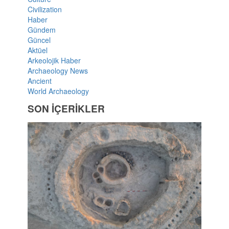
Civilization
Haber
Gündem
Güncel
Aktüel
Arkeolojik Haber
Archaeology News
Ancient
World Archaeology
SON İÇERİKLER