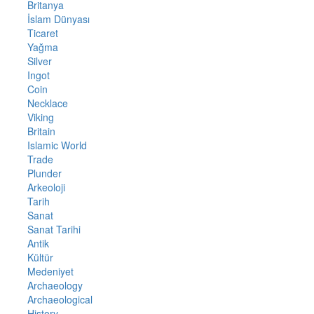
Britanya
İslam Dünyası
Ticaret
Yağma
Silver
Ingot
Coin
Necklace
Viking
Britain
Islamic World
Trade
Plunder
Arkeoloji
Tarih
Sanat
Sanat Tarihi
Antik
Kültür
Medeniyet
Archaeology
Archaeological
History