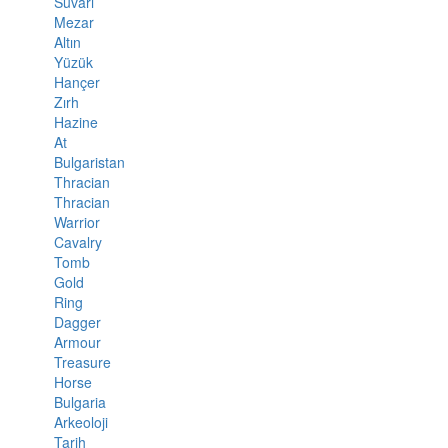
Süvari
Mezar
Altın
Yüzük
Hançer
Zırh
Hazine
At
Bulgaristan
Thracian
Thracian
Warrior
Cavalry
Tomb
Gold
Ring
Dagger
Armour
Treasure
Horse
Bulgaria
Arkeoloji
Tarih