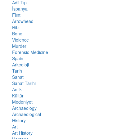
Adli Tıp
İspanya
Flint
Arrowhead
Rib
Bone
Violence
Murder
Forensic Medicine
Spain
Arkeoloji
Tarih
Sanat
Sanat Tarihi
Antik
Kültür
Medeniyet
Archaeology
Archaeological
History
Art
Art History
Heritage