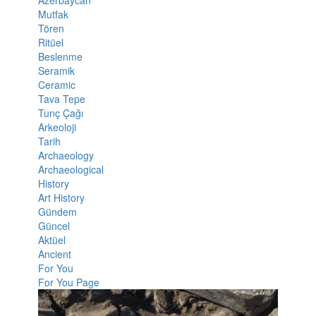
Azerbaycan
Mutfak
Tören
Ritüel
Beslenme
Seramik
Ceramic
Tava Tepe
Tunç Çağı
Arkeoloji
Tarih
Archaeology
Archaeological
History
Art History
Gündem
Güncel
Aktüel
Ancient
For You
For You Page