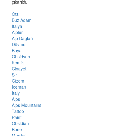
çıkarıldı.
Ötzi
Buz Adam
İtalya
Alpler
Alp Dağları
Dövme
Boya
Obsidyen
Kemik
Cinayet
Sır
Gizem
Iceman
Italy
Alps
Alps Mountains
Tattoo
Paint
Obsidian
Bone
Murder