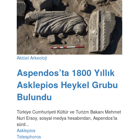
Aktüel Arkeoloji
Aspendos’ta 1800 Yıllık
Asklepios Heykel Grubu
Bulundu
Türkiye Cumhuriyeti Kültür ve Turizm Bakanı Mehmet
Nuri Ersoy, sosyal medya hesabından, Aspendos’ta
sürd...
Asklepios
Telesphoros