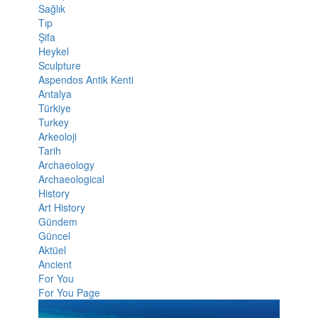
Sağlık
Tıp
Şifa
Heykel
Sculpture
Aspendos Antik Kenti
Antalya
Türkiye
Turkey
Arkeoloji
Tarih
Archaeology
Archaeological
History
Art History
Gündem
Güncel
Aktüel
Ancient
For You
For You Page