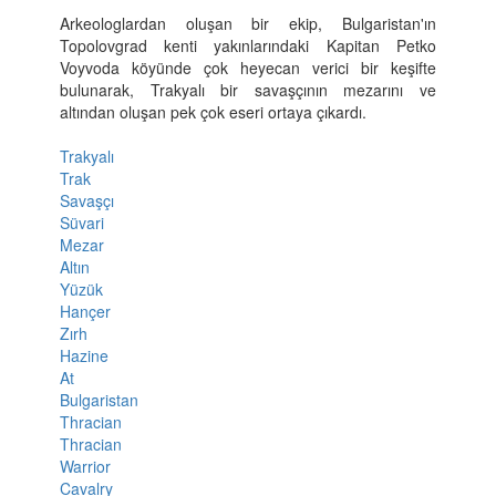
Arkeologlardan oluşan bir ekip, Bulgaristan'ın
Topolovgrad kenti yakınlarındaki Kapitan Petko
Voyvoda köyünde çok heyecan verici bir keşifte
bulunarak, Trakyalı bir savaşçının mezarını ve
altından oluşan pek çok eseri ortaya çıkardı.
Trakyalı
Trak
Savaşçı
Süvari
Mezar
Altın
Yüzük
Hançer
Zırh
Hazine
At
Bulgaristan
Thracian
Thracian
Warrior
Cavalry