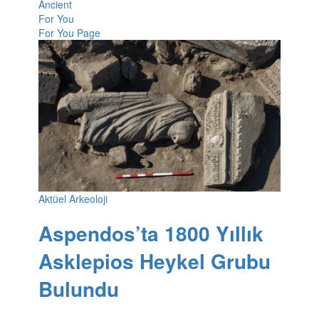
Ancient
For You
For You Page
Aktüel Arkeoloji
Aspendos’ta 1800 Yıllık
Asklepios Heykel Grubu
Bulundu