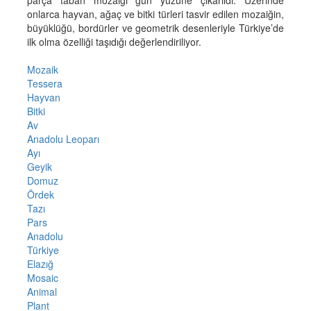
onlarca hayvan, ağaç ve bitki türleri tasvir edilen mozaiğin,
büyüklüğü, bordürler ve geometrik desenleriyle Türkiye’de
ilk olma özelliği taşıdığı değerlendiriliyor.
Mozaik
Tessera
Hayvan
Bitki
Av
Anadolu Leoparı
Ayı
Geyik
Domuz
Ördek
Tazı
Pars
Anadolu
Türkiye
Elazığ
Mosaic
Animal
Plant