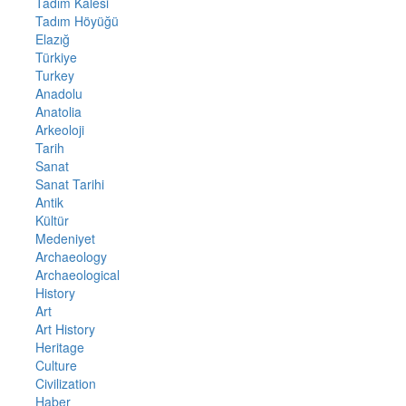
Tadım Kalesi
Tadım Höyüğü
Elazığ
Türkiye
Turkey
Anadolu
Anatolia
Arkeoloji
Tarih
Sanat
Sanat Tarihi
Antik
Kültür
Medeniyet
Archaeology
Archaeological
History
Art
Art History
Heritage
Culture
Civilization
Haber