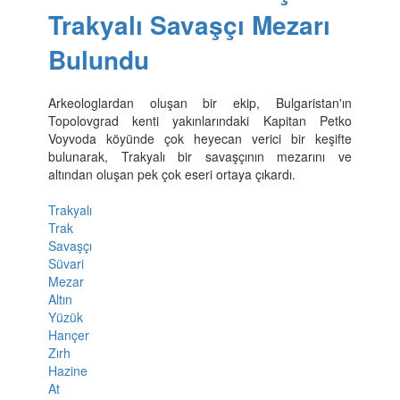
Trakyalı Savaşçı Mezarı
Bulundu
Arkeologlardan oluşan bir ekip, Bulgaristan'ın
Topolovgrad kenti yakınlarındaki Kapitan Petko
Voyvoda köyünde çok heyecan verici bir keşifte
bulunarak, Trakyalı bir savaşçının mezarını ve
altından oluşan pek çok eseri ortaya çıkardı.
Trakyalı
Trak
Savaşçı
Süvari
Mezar
Altın
Yüzük
Hançer
Zırh
Hazine
At