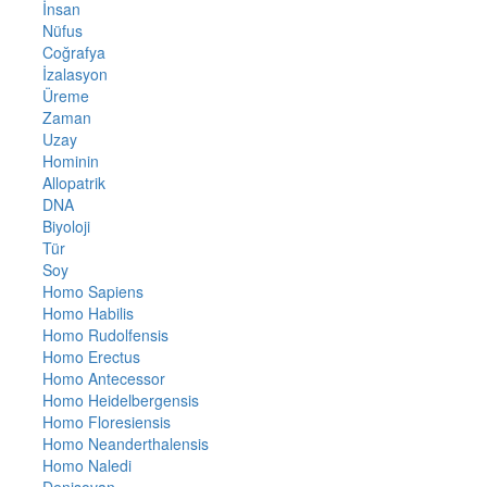
İnsan
Nüfus
Coğrafya
İzalasyon
Üreme
Zaman
Uzay
Hominin
Allopatrik
DNA
Biyoloji
Tür
Soy
Homo Sapiens
Homo Habilis
Homo Rudolfensis
Homo Erectus
Homo Antecessor
Homo Heidelbergensis
Homo Floresiensis
Homo Neanderthalensis
Homo Naledi
Denisovan