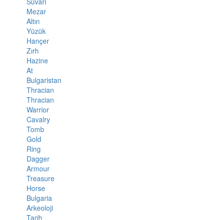
Süvari
Mezar
Altın
Yüzük
Hançer
Zırh
Hazine
At
Bulgaristan
Thracian
Thracian
Warrior
Cavalry
Tomb
Gold
Ring
Dagger
Armour
Treasure
Horse
Bulgaria
Arkeoloji
Tarih