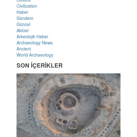
Civilization
Haber
Gündem
Güncel
Aktüel
Arkeolojik Haber
Archaeology News
Ancient
World Archaeology
SON İÇERİKLER