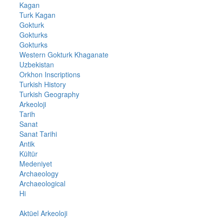
Kagan
Turk Kagan
Gokturk
Gokturks
Gokturks
Western Gokturk Khaganate
Uzbekistan
Orkhon Inscriptions
Turkish History
Turkish Geography
Arkeoloji
Tarih
Sanat
Sanat Tarihi
Antik
Kültür
Medeniyet
Archaeology
Archaeological
Hi
Aktüel Arkeoloji