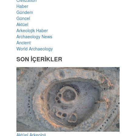
Haber
Gündem
Güncel
Aktüel
Arkeolojik Haber
Archaeology News
Ancient
World Archaeology
SON İÇERİKLER
Aktüel Arkeoloji