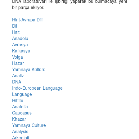
DNA laboratuvarı ile işbirliği yaparak bu bulmacaya yeni
bir parça ekliyor.
Hint-Avrupa Dili
Dil
Hitit
Anadolu
Avrasya
Kafkasya
Volga
Hazar
Yamnaya Kültürü
Analiz
DNA
Indo-European Language
Language
Hittite
Anatolia
Caucasus
Khazar
Yamnaya Culture
Analysis
Arkeoloji