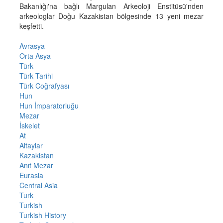
Bakanlığı'na bağlı Margulan Arkeoloji Enstitüsü'nden
arkeologlar Doğu Kazakistan bölgesinde 13 yeni mezar
keşfetti.
Avrasya
Orta Asya
Türk
Türk Tarihi
Türk Coğrafyası
Hun
Hun İmparatorluğu
Mezar
İskelet
At
Altaylar
Kazakistan
Anıt Mezar
Eurasia
Central Asia
Turk
Turkish
Turkish History