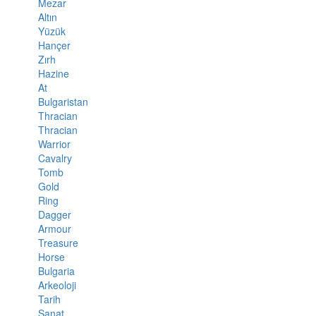
Mezar
Altın
Yüzük
Hançer
Zırh
Hazine
At
Bulgaristan
Thracian
Thracian
Warrior
Cavalry
Tomb
Gold
Ring
Dagger
Armour
Treasure
Horse
Bulgaria
Arkeoloji
Tarih
Sanat