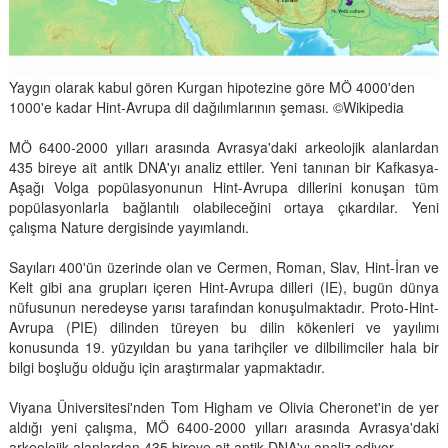
Yaygın olarak kabul gören Kurgan hipotezine göre MÖ 4000'den
1000'e kadar Hint-Avrupa dil dağılımlarının şeması. ©Wikipedia
MÖ 6400-2000 yılları arasında Avrasya'daki arkeolojik alanlardan
435 bireye ait antik DNA'yı analiz ettiler. Yeni tanınan bir Kafkasya-
Aşağı Volga popülasyonunun Hint-Avrupa dillerini konuşan tüm
popülasyonlarla bağlantılı olabileceğini ortaya çıkardılar. Yeni
çalışma Nature dergisinde yayımlandı.
Sayıları 400'ün üzerinde olan ve Cermen, Roman, Slav, Hint-İran ve
Kelt gibi ana grupları içeren Hint-Avrupa dilleri (IE), bugün dünya
nüfusunun neredeyse yarısı tarafından konuşulmaktadır. Proto-Hint-
Avrupa (PIE) dilinden türeyen bu dilin kökenleri ve yayılımı
konusunda 19. yüzyıldan bu yana tarihçiler ve dilbilimciler hala bir
bilgi boşluğu olduğu için araştırmalar yapmaktadır.
Viyana Üniversitesi'nden Tom Higham ve Olivia Cheronet'in de yer
aldığı yeni çalışma, MÖ 6400-2000 yılları arasında Avrasya'daki
arkeolojik alanlardan 435 bireye ait antik DNA'yı analiz ediyor.