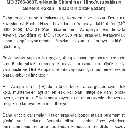
MÖ 3766-3637. ©Natalia Shishlina (“Hint-Avrupalıların
Genetik Kökeni” kitabının ortak yazarı)
Daha önceki genetik çalışmalar, Karadeniz ve Hazar Denizi'nin
kuzeyindeki Pontus-Hazar bozkırlarının Yamnaya kültürünün (MÖ
3300-2600) MÖ 3100'den itibaren hem Avrupa'ya hem de Orta
Asya'ya yayıldığını ve MÖ 3100-1500 yılları arasında Avrasya'daki
insan popülasyonlarında “bozkır soyunun” ortaya çıktığını
göstermişti.
Bozkırlardan yapılan bu göçler, Avrupa insan genomları üzerinde
son 5 bin yıldaki demografik olaylar arasında en büyük etkiyi
yaratmıştır ve Hint-Avrupa dillerinin yayılması için muhtemel vektör
olarak kabul edilmektedir.
Hint-Avrupa dilinin (IE) daha önce bozkır atası göstermeyen tek
kolu, muhtemelen ayrılan en eski kol olan Hititçe de dahil olmak
üzere, diğer tüm IE kollarında kaybolan dilsel arkaizmleri benzersiz
bir şekilde koruyan Anadolu dilleriydi.
Daha önceki çalışmalar Hititler arasında bozkır ataları bulamamıştı
çünkü yeni makale, Anadolu dillerinin daha önce yeterince
tanımlanmamış bir grup tarafından konuşulan bir dilden, Kuzey