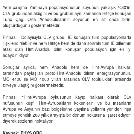
Yeni çalışma Yamnaya popülasyonunun soyunun yaklaşık %80'ini
CLV grubundan aldığını ve bu grubun aynı zamanda Hititçe konuşan
Tunç Çağı Orta Anadolulularının soyunun en az onda birini
oluşturduğunu göstermektedir.
Pinhasi, “Dolayısıyla CLV grubu, IE konuşan tüm popülasyonlarla
ilişkilendirilebilir ve hem Hititçe hem de daha sonraki tüm IE dillerinin
atası olan Hint-Anadolu dilini konuşan popülasyon için en iyi
adaydır” diyor.
Sonuçlar ayrıca, hem Anadolu hem de Hint-Avrupa halkları
tarafından paylaşılan proto-Hint-Anadolu dilinin entegrasyonunun,
MÖ 4400 ile MÖ 4000 yılları arasında CLV toplulukları arasında
zirveye ulaştığını göstermektedir.
Pinhasi, “Hint-Avrupa öyküsünün kayıp halkası olarak CLV
nüfusunun keşfi, Hint-Avrupalıların kökenlerini ve bu insanların
Avrupa ve Asya'nın bazı bölgelerine yayılma yollarını yeniden inşa
etmeye yönelik 200 yıllık arayışta bir dönüm noktasına işaret ediyor”
diyerek sözlerini noktalıyor.
Kaynak: PHYS ORG