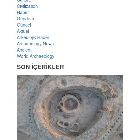
Civilization
Haber
Gündem
Güncel
Aktüel
Arkeolojik Haber
Archaeology News
Ancient
World Archaeology
SON İÇERİKLER