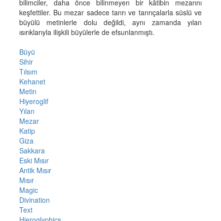
bilimciler, daha önce bilinmeyen bir kâtibin mezarını
keşfettiler. Bu mezar sadece tanrı ve tanrıçalarla süslü ve
büyülü metinlerle dolu değildi, aynı zamanda yılan
ısırıklarıyla ilişkili büyülerle de efsunlanmıştı.
Büyü
Sihir
Tılsım
Kehanet
Metin
Hiyeroglif
Yılan
Mezar
Katip
Giza
Sakkara
Eski Mısır
Antik Mısır
Mısır
Magic
Divination
Text
Hieroglyphics