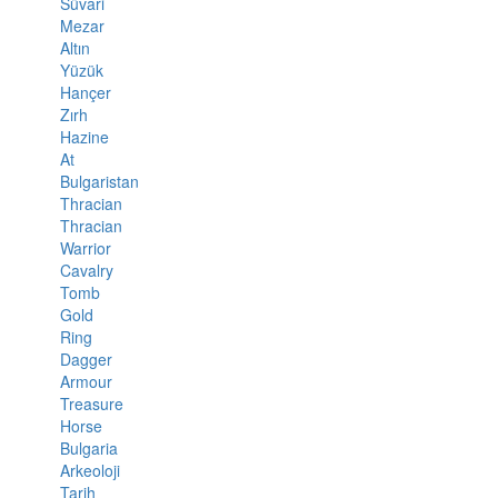
Süvari
Mezar
Altın
Yüzük
Hançer
Zırh
Hazine
At
Bulgaristan
Thracian
Thracian
Warrior
Cavalry
Tomb
Gold
Ring
Dagger
Armour
Treasure
Horse
Bulgaria
Arkeoloji
Tarih