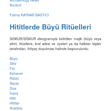
Ancient
Fatma KAYNAR BASTICI
Hititlerde Büyü Ritüelleri
SISKUR/SÍSKUR ideogramıyla belirtilen majik (büyü veya
sihir) ritüellere, kral ailesi ve üyeleri ya da halktan kişiler
tarafından, ihtiyaç duyulması halinde başvurulurdu.
Büyü
Sihir
Fal
Kehanet
Ritüel
Nazar
Dua
İnanç
Hitit
Hititler
Anadolu