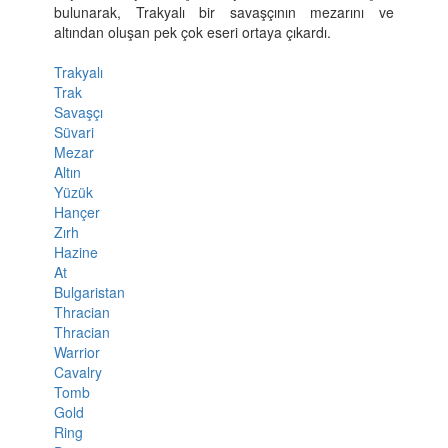
bulunarak, Trakyalı bir savaşçının mezarını ve
altından oluşan pek çok eseri ortaya çıkardı.
Trakyalı
Trak
Savaşçı
Süvari
Mezar
Altın
Yüzük
Hançer
Zırh
Hazine
At
Bulgaristan
Thracian
Thracian
Warrior
Cavalry
Tomb
Gold
Ring