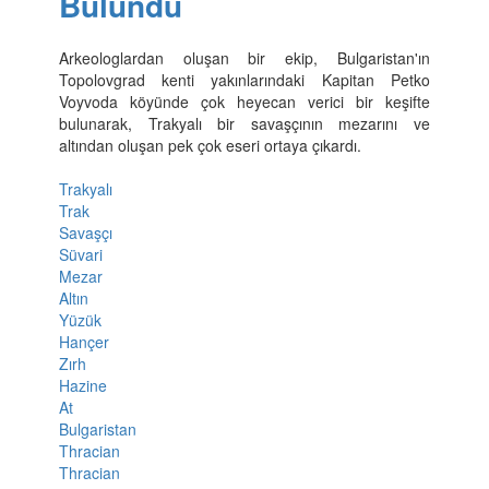
Bulundu
Arkeologlardan oluşan bir ekip, Bulgaristan'ın
Topolovgrad kenti yakınlarındaki Kapitan Petko
Voyvoda köyünde çok heyecan verici bir keşifte
bulunarak, Trakyalı bir savaşçının mezarını ve
altından oluşan pek çok eseri ortaya çıkardı.
Trakyalı
Trak
Savaşçı
Süvari
Mezar
Altın
Yüzük
Hançer
Zırh
Hazine
At
Bulgaristan
Thracian
Thracian