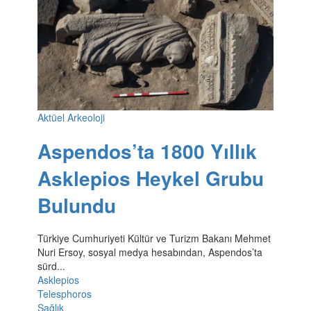
Aktüel Arkeoloji
Aspendos’ta 1800 Yıllık
Asklepios Heykel Grubu
Bulundu
Türkiye Cumhuriyeti Kültür ve Turizm Bakanı Mehmet
Nuri Ersoy, sosyal medya hesabından, Aspendos’ta
sürd...
Asklepios
Telesphoros
Sağlık