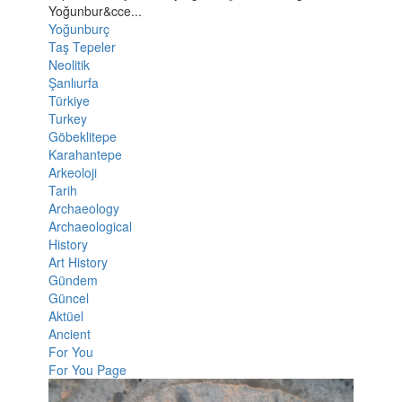
Yoğunbur&cce...
Yoğunburç
Taş Tepeler
Neolitik
Şanlıurfa
Türkiye
Turkey
Göbeklitepe
Karahantepe
Arkeoloji
Tarih
Archaeology
Archaeological
History
Art History
Gündem
Güncel
Aktüel
Ancient
For You
For You Page