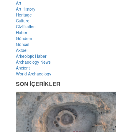
Art
Art History
Heritage
Culture
Civilization
Haber
Gündem
Güncel
Aktüel
Arkeolojik Haber
Archaeology News
Ancient
World Archaeology
SON İÇERİKLER