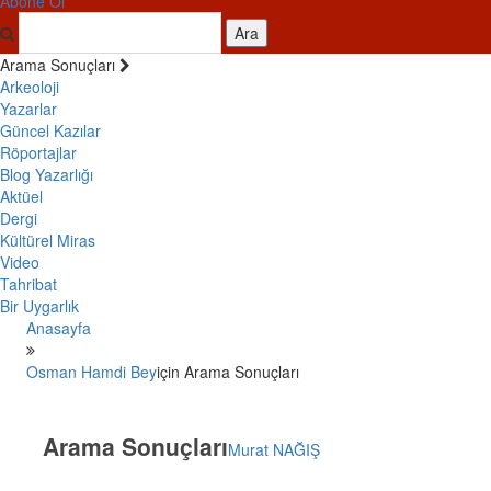
Abone Ol
Ara
Arama Sonuçları
Arkeoloji
Yazarlar
Güncel Kazılar
Röportajlar
Blog Yazarlığı
Aktüel
Dergi
Kültürel Miras
Video
Tahribat
Bir Uygarlık
Anasayfa
Osman Hamdi Bey
için Arama Sonuçları
Arama Sonuçları
Murat NAĞIŞ