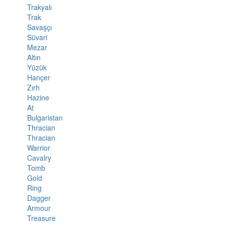
Trakyalı
Trak
Savaşçı
Süvari
Mezar
Altın
Yüzük
Hançer
Zırh
Hazine
At
Bulgaristan
Thracian
Thracian
Warrior
Cavalry
Tomb
Gold
Ring
Dagger
Armour
Treasure