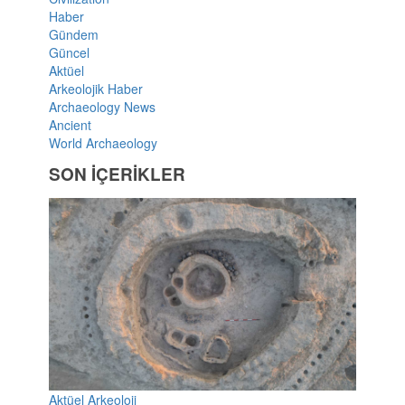
Haber
Gündem
Güncel
Aktüel
Arkeolojik Haber
Archaeology News
Ancient
World Archaeology
SON İÇERİKLER
Aktüel Arkeoloji