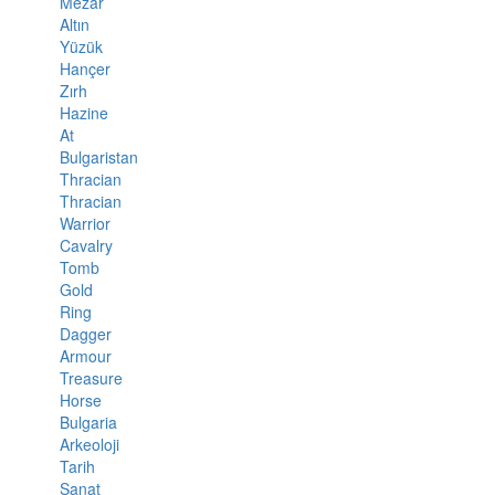
Mezar
Altın
Yüzük
Hançer
Zırh
Hazine
At
Bulgaristan
Thracian
Thracian
Warrior
Cavalry
Tomb
Gold
Ring
Dagger
Armour
Treasure
Horse
Bulgaria
Arkeoloji
Tarih
Sanat