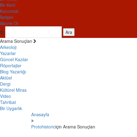
Bir Kent
Kurumsal
İletişim
Abone Ol
Ara
Arama Sonuçları
Arkeoloji
Yazarlar
Güncel Kazılar
Röportajlar
Blog Yazarlığı
Aktüel
Dergi
Kültürel Miras
Video
Tahribat
Bir Uygarlık
Anasayfa
Protohistoric
için Arama Sonuçları