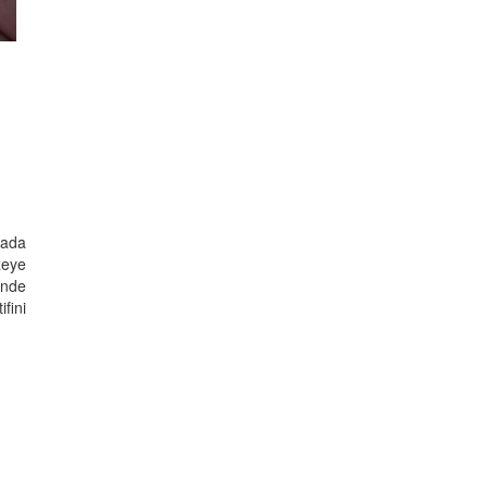
lada
zeye
'nde
fini