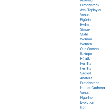
Anadolu
Protohistorik
Avcı-Toplayıcı
Venüs
Figürin
Evrim
Simge
Statü
Woman
Women
Our Women
İkiztepe
Höyük
Fertility
Fertility
Sacred
Anatolia
Protohistoric
Hunter-Gatherer
Venus
Figurine
Evolution
Icon