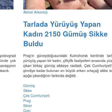
Aktüel Arkeoloji
Tarlada Yürüyüş Yapan
Kadın 2150 Gümüş Sikke
Buldu
opolovgrad
Prag'ın güneydoğusundaki Kutnohorsk kentinde tar
yünde çok
yürüyüş yapan bir kadın, çiftçilik faaliyetleri sırasında yü
 savaşçının
çıkan birkaç gümüş sikkeye rastladı. Çek Cumhuriyeti
ıkardı.
şimdiye kadar bulunan en büyük erken ortaçağ sikke isti
açığa çıkardığının farkında değildi.
Gümüş
Sikke
Çek Cumhuriyeti
Prag
Silver
Coin