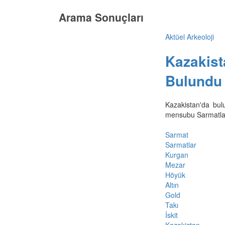
Arama Sonuçları
Aktüel Arkeoloji
Kazakista
Bulundu
Kazakistan'da bul
mensubu Sarmatlar
Sarmat
Sarmatlar
Kurgan
Mezar
Höyük
Altın
Gold
Takı
İskit