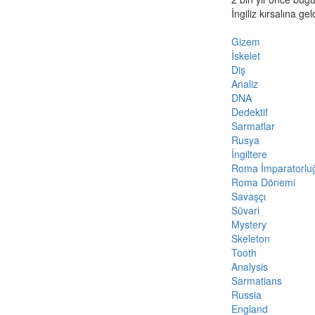
İngiliz kırsalına gel
Gizem
İskelet
Diş
Analiz
DNA
Dedektif
Sarmatlar
Rusya
İngiltere
Roma İmparatorlu
Roma Dönemi
Savaşçı
Süvari
Mystery
Skeleton
Tooth
Analysis
Sarmatians
Russia
England