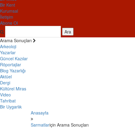
Bir Kent
Kurumsal
İletişim
Abone Ol
Ara
Arama Sonuçları
Arkeoloji
Yazarlar
Güncel Kazılar
Röportajlar
Blog Yazarlığı
Aktüel
Dergi
Kültürel Miras
Video
Tahribat
Bir Uygarlık
Anasayfa
Sarmatlar
için Arama Sonuçları