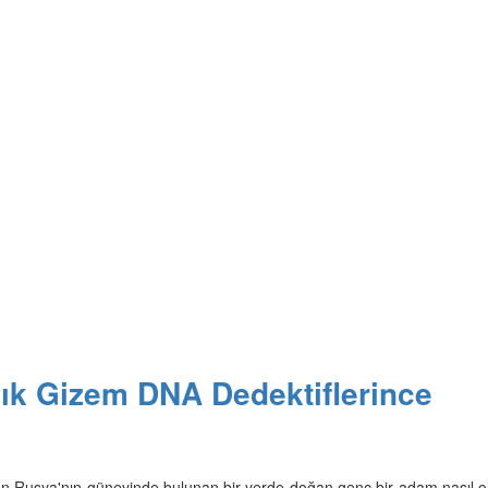
llık Gizem DNA Dedektiflerince
ün Rusya'nın güneyinde bulunan bir yerde doğan genç bir adam nasıl o