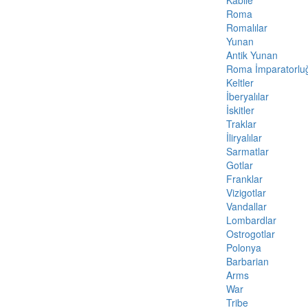
Roma
Romalılar
Yunan
Antik Yunan
Roma İmparatorlu
Keltler
İberyalılar
İskitler
Traklar
İliryalılar
Sarmatlar
Gotlar
Franklar
Vizigotlar
Vandallar
Lombardlar
Ostrogotlar
Polonya
Barbarian
Arms
War
Tribe