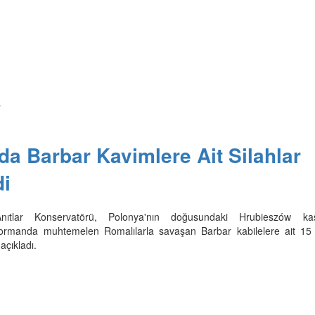
y
da Barbar Kavimlere Ait Silahlar
di
Anıtlar Konservatörü, Polonya'nın doğusundaki Hrubieszów ka
r ormanda muhtemelen Romalılarla savaşan Barbar kabilelere ait 15
açıkladı.