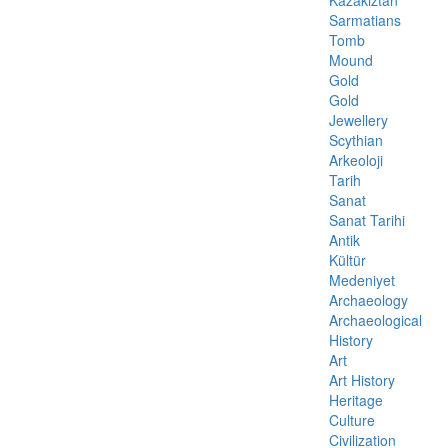
Kazakiztan
Sarmatians
Tomb
Mound
Gold
Gold
Jewellery
Scythian
Arkeoloji
Tarih
Sanat
Sanat Tarihi
Antik
Kültür
Medeniyet
Archaeology
Archaeological
History
Art
Art History
Heritage
Culture
Civilization