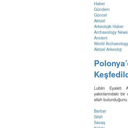
Haber
Gündem
Güncel
Aktüel
Arkeolojik Haber
Archaeology News
Ancient
World Archaeolog
Aktüel Arkeoloji
Polonya’
Keşfedil
Lublin Eyaleti 
yakınlarındaki bi
silah bulunduğunu 
Barbar
Silah
Savaş
Kabile