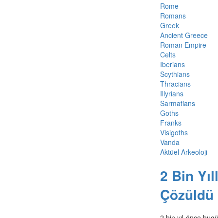
Rome
Romans
Greek
Ancient Greece
Roman Empire
Celts
Iberians
Scythians
Thracians
Illyrians
Sarmatians
Goths
Franks
Visigoths
Vanda
Aktüel Arkeoloji
2 Bin Yı
Çözüldü
2 bin yıl önce bug