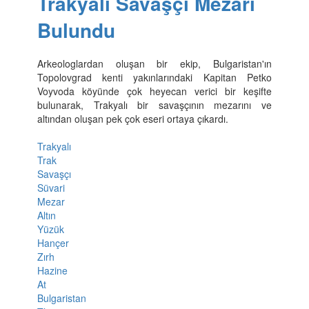
Trakyalı Savaşçı Mezarı
Bulundu
Arkeologlardan oluşan bir ekip, Bulgaristan'ın
Topolovgrad kenti yakınlarındaki Kapitan Petko
Voyvoda köyünde çok heyecan verici bir keşifte
bulunarak, Trakyalı bir savaşçının mezarını ve
altından oluşan pek çok eseri ortaya çıkardı.
Trakyalı
Trak
Savaşçı
Süvari
Mezar
Altın
Yüzük
Hançer
Zırh
Hazine
At
Bulgaristan