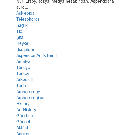
Nuri Ersoy, sosyal medya hesabından, Aspendos’ta
sürd...
Asklepios
Telesphoros
Sağlık
Tıp
Şifa
Heykel
Sculpture
Aspendos Antik Kenti
Antalya
Türkiye
Turkey
Arkeoloji
Tarih
Archaeology
Archaeological
History
Art History
Gündem
Güncel
Aktüel
Ancient