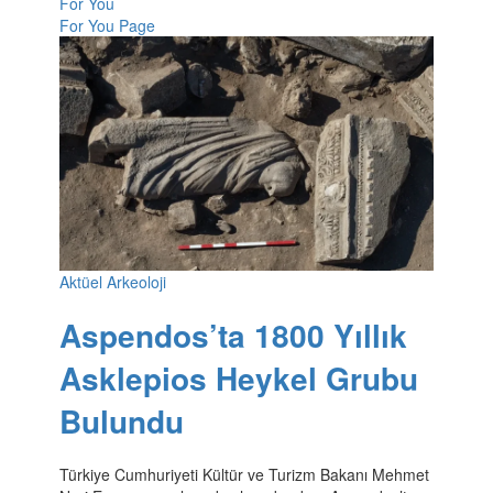
For You
For You Page
Aktüel Arkeoloji
Aspendos’ta 1800 Yıllık
Asklepios Heykel Grubu
Bulundu
Türkiye Cumhuriyeti Kültür ve Turizm Bakanı Mehmet