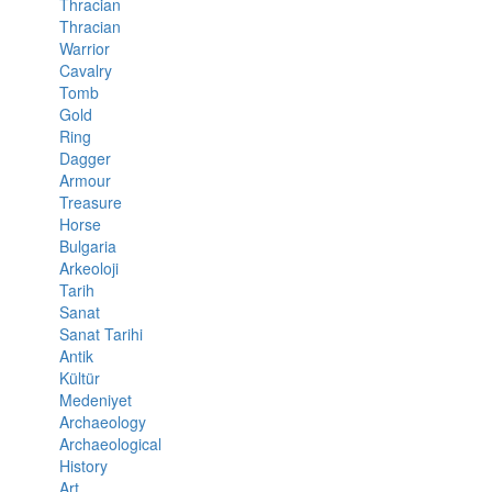
Thracian
Thracian
Warrior
Cavalry
Tomb
Gold
Ring
Dagger
Armour
Treasure
Horse
Bulgaria
Arkeoloji
Tarih
Sanat
Sanat Tarihi
Antik
Kültür
Medeniyet
Archaeology
Archaeological
History
Art