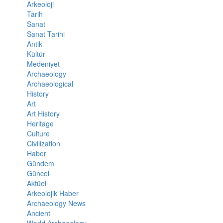
Arkeoloji
Tarih
Sanat
Sanat Tarihi
Antik
Kültür
Medeniyet
Archaeology
Archaeological
History
Art
Art History
Heritage
Culture
Civilization
Haber
Gündem
Güncel
Aktüel
Arkeolojik Haber
Archaeology News
Ancient
World Archaeology