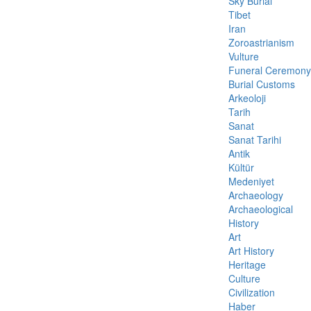
Sky Burial
Tibet
Iran
Zoroastrianism
Vulture
Funeral Ceremony
Burial Customs
Arkeoloji
Tarih
Sanat
Sanat Tarihi
Antik
Kültür
Medeniyet
Archaeology
Archaeological
History
Art
Art History
Heritage
Culture
Civilization
Haber