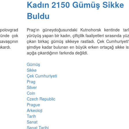
Kadın 2150 Gümüş Sikke
Buldu
opolovgrad
Prag'ın güneydoğusundaki Kutnohorsk kentinde tar
yünde çok
yürüyüş yapan bir kadın, çiftçilik faaliyetleri sırasında yü
 savaşçının
çıkan birkaç gümüş sikkeye rastladı. Çek Cumhuriyeti
ıkardı.
şimdiye kadar bulunan en büyük erken ortaçağ sikke isti
açığa çıkardığının farkında değildi.
Gümüş
Sikke
Çek Cumhuriyeti
Prag
Silver
Coin
Czech Republic
Prague
Arkeoloji
Tarih
Sanat
Sanat Tarihi