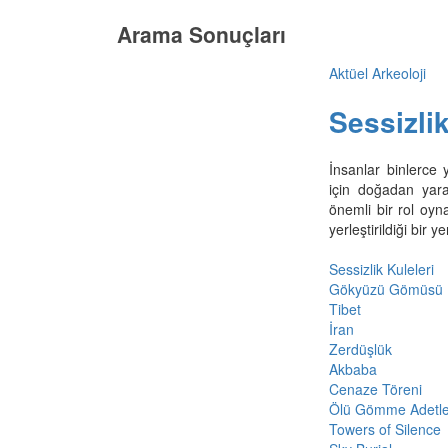
Arama Sonuçları
Aktüel Arkeoloji
Sessizlik
İnsanlar binlerce 
için doğadan yara
önemli bir rol oyn
yerleştirildiği bir 
Sessizlik Kuleleri
Gökyüzü Gömüsü
Tibet
İran
Zerdüşlük
Akbaba
Cenaze Töreni
Ölü Gömme Adetle
Towers of Silence