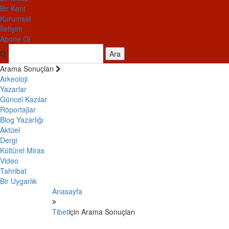
Bir Kent
Kurumsal
İletişim
Abone Ol
Ara
Arama Sonuçları
Arkeoloji
Yazarlar
Güncel Kazılar
Röportajlar
Blog Yazarlığı
Aktüel
Dergi
Kültürel Miras
Video
Tahribat
Bir Uygarlık
Anasayfa
Tibet
için Arama Sonuçları