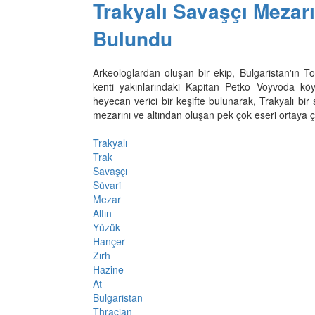
Trakyalı Savaşçı Mezarı
Bulundu
Arkeologlardan oluşan bir ekip, Bulgaristan'ın T
kenti yakınlarındaki Kapitan Petko Voyvoda kö
heyecan verici bir keşifte bulunarak, Trakyalı bir
mezarını ve altından oluşan pek çok eseri ortaya ç
Trakyalı
Trak
Savaşçı
Süvari
Mezar
Altın
Yüzük
Hançer
Zırh
Hazine
At
Bulgaristan
Thracian