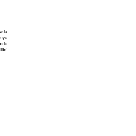
lada
zeye
'nde
fini