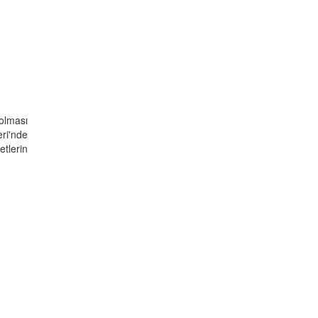
olması
ri'nde
etlerin