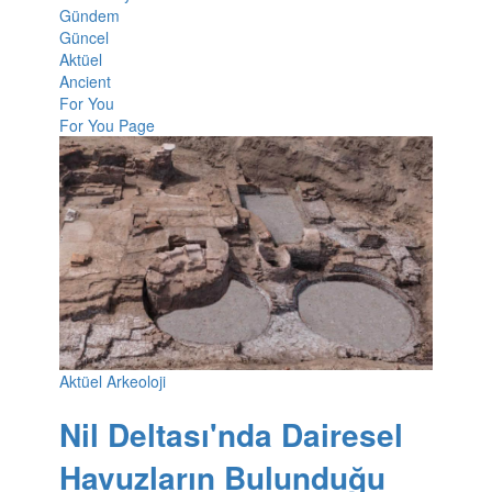
Gündem
Güncel
Aktüel
Ancient
For You
For You Page
Aktüel Arkeoloji
Nil Deltası'nda Dairesel
Havuzların Bulunduğu