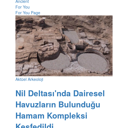
Ancient
For You
For You Page
Aktüel Arkeoloji
Nil Deltası'nda Dairesel
Havuzların Bulunduğu
Hamam Kompleksi
Keşfedildi