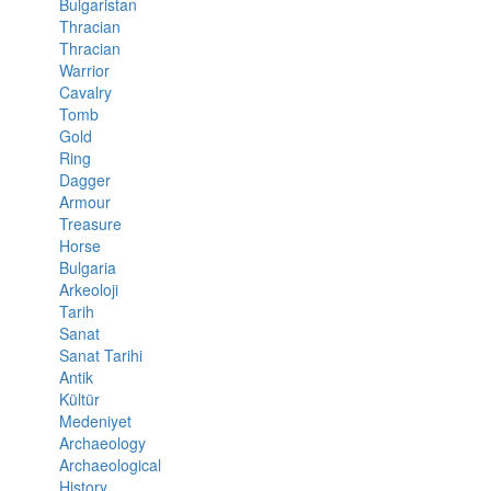
Bulgaristan
Thracian
Thracian
Warrior
Cavalry
Tomb
Gold
Ring
Dagger
Armour
Treasure
Horse
Bulgaria
Arkeoloji
Tarih
Sanat
Sanat Tarihi
Antik
Kültür
Medeniyet
Archaeology
Archaeological
History