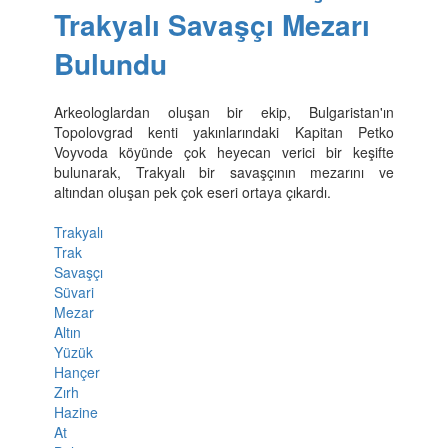
Trakyalı Savaşçı Mezarı
Bulundu
Arkeologlardan oluşan bir ekip, Bulgaristan'ın
Topolovgrad kenti yakınlarındaki Kapitan Petko
Voyvoda köyünde çok heyecan verici bir keşifte
bulunarak, Trakyalı bir savaşçının mezarını ve
altından oluşan pek çok eseri ortaya çıkardı.
Trakyalı
Trak
Savaşçı
Süvari
Mezar
Altın
Yüzük
Hançer
Zırh
Hazine
At