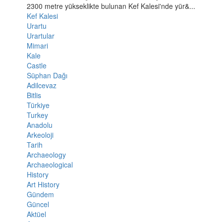
2300 metre yükseklikte bulunan Kef Kalesi'nde yür&...
Kef Kalesi
Urartu
Urartular
Mimari
Kale
Castle
Süphan Dağı
Adilcevaz
Bitlis
Türkiye
Turkey
Anadolu
Arkeoloji
Tarih
Archaeology
Archaeological
History
Art History
Gündem
Güncel
Aktüel