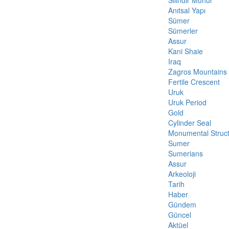
Silindir Mühür
Anıtsal Yapı
Sümer
Sümerler
Assur
Kani Shaie
Iraq
Zagros Mountains
Fertile Crescent
Uruk
Uruk Period
Gold
Cylinder Seal
Monumental Struc
Sumer
Sumerians
Assur
Arkeoloji
Tarih
Haber
Gündem
Güncel
Aktüel