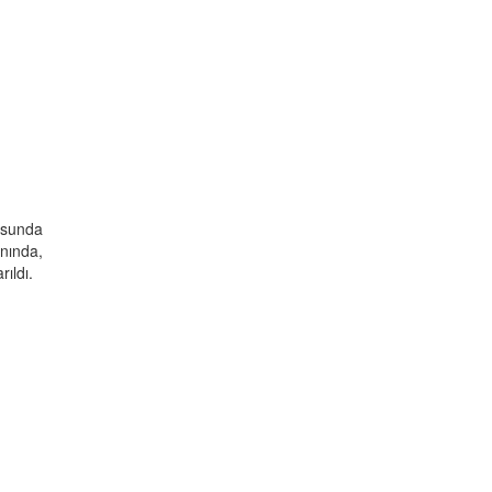
usunda
nında,
ıldı.