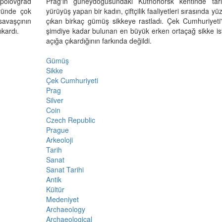
opolovgrad
Prag'ın güneydoğusundaki Kutnohorsk kentinde tar
yünde çok
yürüyüş yapan bir kadın, çiftçilik faaliyetleri sırasında yü
 savaşçının
çıkan birkaç gümüş sikkeye rastladı. Çek Cumhuriyeti
ıkardı.
şimdiye kadar bulunan en büyük erken ortaçağ sikke isti
açığa çıkardığının farkında değildi.
Gümüş
Sikke
Çek Cumhuriyeti
Prag
Silver
Coin
Czech Republic
Prague
Arkeoloji
Tarih
Sanat
Sanat Tarihi
Antik
Kültür
Medeniyet
Archaeology
Archaeological