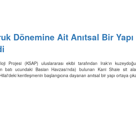
Uruk Dönemine Ait Anıtsal Bir Yapı
di
oji Projesi (KSAP) uluslararası ekibi tarafından Irak'ın kuzeydoğ
nın batı ucundaki Basian Havzası'nda) bulunan Kani Shaie sit ala
 Hilal'deki kentleşmenin başlangıcına dayanan anıtsal bir yapı ortaya çıkar