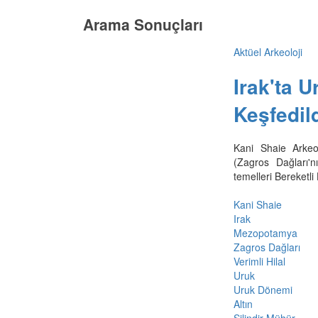
Arama Sonuçları
Aktüel Arkeoloji
Irak'ta 
Keşfedil
Kani Shaie Arkeol
(Zagros Dağları'
temelleri Bereketli
Kani Shaie
Irak
Mezopotamya
Zagros Dağları
Verimli Hilal
Uruk
Uruk Dönemi
Altın