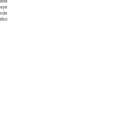
lada
zeye
'nde
fini