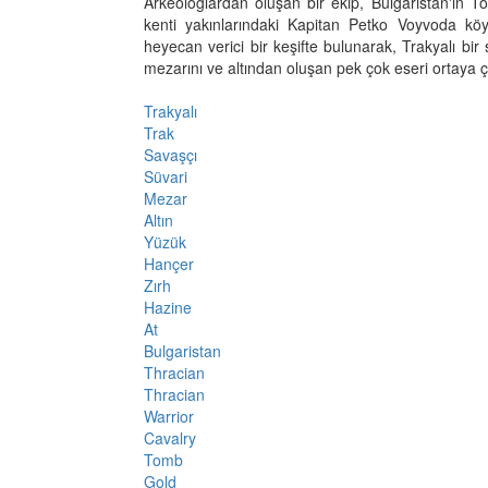
Arkeologlardan oluşan bir ekip, Bulgaristan'ın T
kenti yakınlarındaki Kapitan Petko Voyvoda kö
heyecan verici bir keşifte bulunarak, Trakyalı bir
mezarını ve altından oluşan pek çok eseri ortaya ç
Trakyalı
Trak
Savaşçı
Süvari
Mezar
Altın
Yüzük
Hançer
Zırh
Hazine
At
Bulgaristan
Thracian
Thracian
Warrior
Cavalry
Tomb
Gold