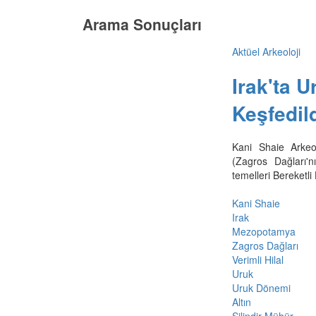
Arama Sonuçları
Aktüel Arkeoloji
Irak'ta 
Keşfedil
Kani Shaie Arkeol
(Zagros Dağları'
temelleri Bereketli
Kani Shaie
Irak
Mezopotamya
Zagros Dağları
Verimli Hilal
Uruk
Uruk Dönemi
Altın