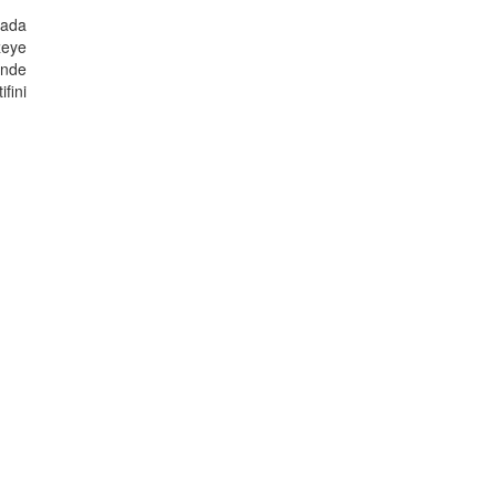
lada
zeye
'nde
fini