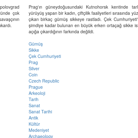
opolovgrad
Prag'ın güneydoğusundaki Kutnohorsk kentinde tar
yünde çok
yürüyüş yapan bir kadın, çiftçilik faaliyetleri sırasında yü
 savaşçının
çıkan birkaç gümüş sikkeye rastladı. Çek Cumhuriyeti
ıkardı.
şimdiye kadar bulunan en büyük erken ortaçağ sikke isti
açığa çıkardığının farkında değildi.
Gümüş
Sikke
Çek Cumhuriyeti
Prag
Silver
Coin
Czech Republic
Prague
Arkeoloji
Tarih
Sanat
Sanat Tarihi
Antik
Kültür
Medeniyet
Archaeology