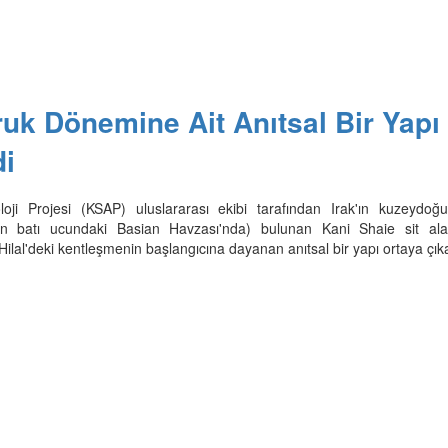
Uruk Dönemine Ait Anıtsal Bir Yapı
di
oji Projesi (KSAP) uluslararası ekibi tarafından Irak'ın kuzeydoğ
nın batı ucundaki Basian Havzası'nda) bulunan Kani Shaie sit ala
 Hilal'deki kentleşmenin başlangıcına dayanan anıtsal bir yapı ortaya çıkar