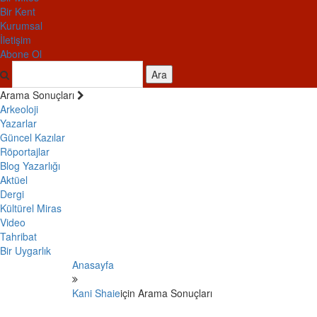
Bir Kent
Kurumsal
İletişim
Abone Ol
Ara
Arama Sonuçları
Arkeoloji
Yazarlar
Güncel Kazılar
Röportajlar
Blog Yazarlığı
Aktüel
Dergi
Kültürel Miras
Video
Tahribat
Bir Uygarlık
Anasayfa
Kani Shaie
için Arama Sonuçları