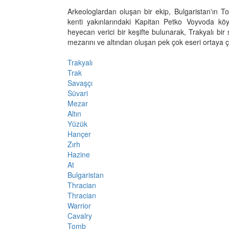
Arkeologlardan oluşan bir ekip, Bulgaristan'ın T
kenti yakınlarındaki Kapitan Petko Voyvoda kö
heyecan verici bir keşifte bulunarak, Trakyalı bir
mezarını ve altından oluşan pek çok eseri ortaya ç
Trakyalı
Trak
Savaşçı
Süvari
Mezar
Altın
Yüzük
Hançer
Zırh
Hazine
At
Bulgaristan
Thracian
Thracian
Warrior
Cavalry
Tomb