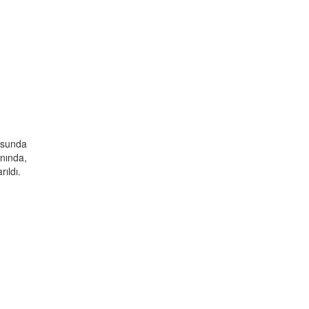
usunda
nında,
ıldı.