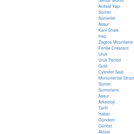
Silindir Mühür
Anıtsal Yapı
Sümer
Sümerler
Assur
Kani Shaie
Iraq
Zagros Mountains
Fertile Crescent
Uruk
Uruk Period
Gold
Cylinder Seal
Monumental Struc
Sumer
Sumerians
Assur
Arkeoloji
Tarih
Haber
Gündem
Güncel
Aktüel