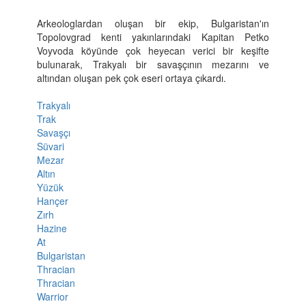
Arkeologlardan oluşan bir ekip, Bulgaristan'ın
Topolovgrad kenti yakınlarındaki Kapitan Petko
Voyvoda köyünde çok heyecan verici bir keşifte
bulunarak, Trakyalı bir savaşçının mezarını ve
altından oluşan pek çok eseri ortaya çıkardı.
Trakyalı
Trak
Savaşçı
Süvari
Mezar
Altın
Yüzük
Hançer
Zırh
Hazine
At
Bulgaristan
Thracian
Thracian
Warrior