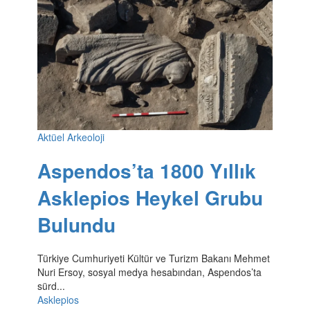
Aktüel Arkeoloji
Aspendos’ta 1800 Yıllık
Asklepios Heykel Grubu
Bulundu
Türkiye Cumhuriyeti Kültür ve Turizm Bakanı Mehmet
Nuri Ersoy, sosyal medya hesabından, Aspendos’ta
sürd...
Asklepios