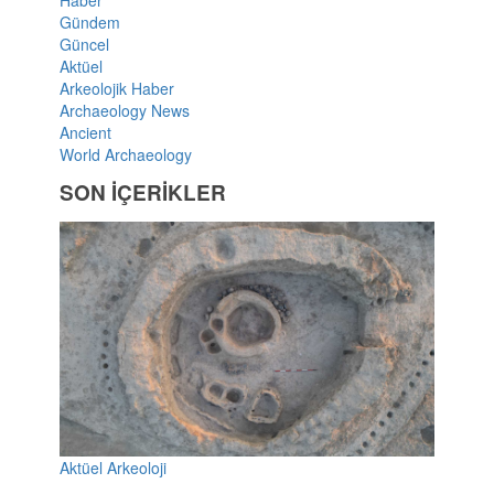
Gündem
Güncel
Aktüel
Arkeolojik Haber
Archaeology News
Ancient
World Archaeology
SON İÇERİKLER
Aktüel Arkeoloji