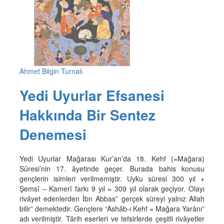
Ahmet Bilgin Turnalı
Yedi Uyurlar Efsanesi
Hakkında Bir Sentez
Denemesi
Yedi Uyurlar Mağarası Kur’an’da 18. Kehf (=Mağara)
Sûresi’nin 17. âyetinde geçer. Burada bahis konusu
gençlerin isimleri verilmemiştir. Uyku süresi 300 yıl +
Şemsî – Kamerî farkı 9 yıl = 309 yıl olarak geçiyor. Olayı
rivâyet edenlerden İbn Abbas” gerçek süreyi yalnız Allah
bilir” demektedir. Gençlere “Ashâb-ı Kehf = Mağara Yarânı”
adı verilmiştir. Târih eserleri ve tefsirlerde çeşitli rivâyetler