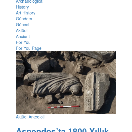
Archaeological
History
Art History
Gündem
Güncel
Aktüel
Ancient
For You
For You Page
Aktüel Arkeoloji
Aspendos’ta 1800 Yıllık