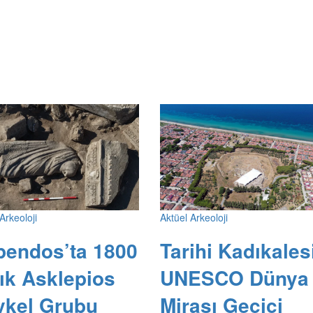
Arkeoloji
Aktüel Arkeoloji
pendos’ta 1800
Tarihi Kadıkales
lık Asklepios
UNESCO Dünya
ykel Grubu
Mirası Geçici