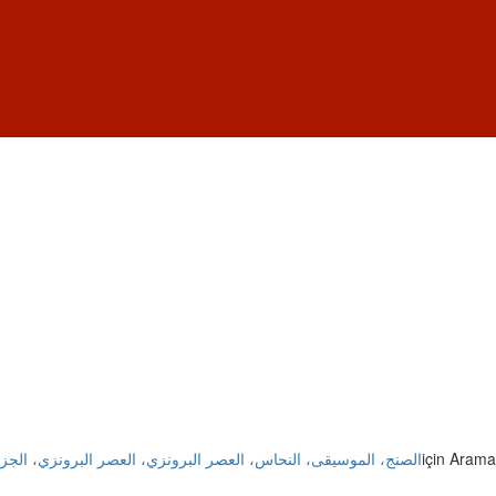
الصنج، الموسيقى، النحاس، العصر البرونزي، العصر البرونزي، الجزير
için Arama