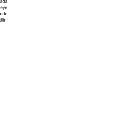
lada
zeye
'nde
fini