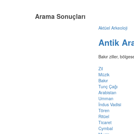
Arama Sonuçları
Aktüel Arkeoloji
Antik Ara
Bakır ziller, bölge
Zil
Müzik
Bakır
Tunç Çağı
Arabistan
Umman
İndus Vadisi
Tören
Ritüel
Ticaret
Cymbal