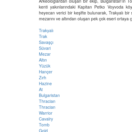
Arkeologlardan oluşan bir ekip, Bulgaristan'ın T
kenti yakınlarındaki Kapitan Petko Voyvoda kö
heyecan verici bir keşifte bulunarak, Trakyalı bir
mezarını ve altından oluşan pek çok eseri ortaya ç
Trakyalı
Trak
Savaşçı
Süvari
Mezar
Altın
Yüzük
Hançer
Zırh
Hazine
At
Bulgaristan
Thracian
Thracian
Warrior
Cavalry
Tomb
Gold