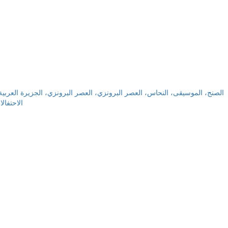
الصنج، الموسيقى، النحاس، العصر البرونزي، العصر البرونزي، الجزيرة العربي،
الاحتفال