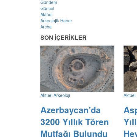
Gündem
Güncel
Aktüel
Arkeolojik Haber
Archa
SON İÇERİKLER
Aktüel Arkeoloji
Aktüel 
Azerbaycan’da
As
3200 Yıllık Tören
Yıl
Mutfağı Bulundu
He