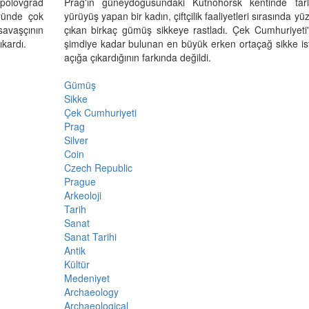
opolovgrad
Prag'ın güneydoğusundaki Kutnohorsk kentinde tar
yünde çok
yürüyüş yapan bir kadın, çiftçilik faaliyetleri sırasında yü
 savaşçının
çıkan birkaç gümüş sikkeye rastladı. Çek Cumhuriyeti
ıkardı.
şimdiye kadar bulunan en büyük erken ortaçağ sikke isti
açığa çıkardığının farkında değildi.
Gümüş
Sikke
Çek Cumhuriyeti
Prag
Silver
Coin
Czech Republic
Prague
Arkeoloji
Tarih
Sanat
Sanat Tarihi
Antik
Kültür
Medeniyet
Archaeology
Archaeological