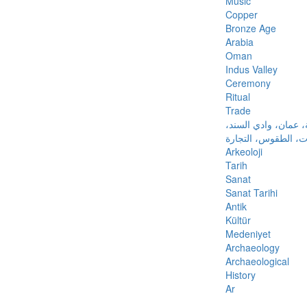
Music
Copper
Bronze Age
Arabia
Oman
Indus Valley
Ceremony
Ritual
Trade
ة، عمان، وادي السند
ات، الطقوس، التجارة
Arkeoloji
Tarih
Sanat
Sanat Tarihi
Antik
Kültür
Medeniyet
Archaeology
Archaeological
History
Ar