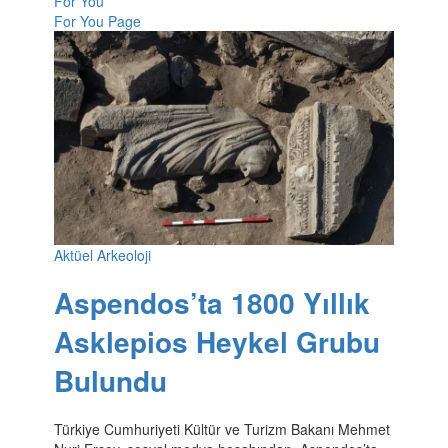
For You
For You Page
Aktüel Arkeoloji
Aspendos’ta 1800 Yıllık
Asklepios Heykel Grubu
Bulundu
Türkiye Cumhuriyeti Kültür ve Turizm Bakanı Mehmet