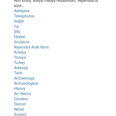
Nuri Ersoy, sosyal medya hesabından, Aspendos’ta
sürd...
Asklepios
Telesphoros
Sağlık
Tıp
Şifa
Heykel
Sculpture
Aspendos Antik Kenti
Antalya
Türkiye
Turkey
Arkeoloji
Tarih
Archaeology
Archaeological
History
Art History
Gündem
Güncel
Aktüel
Ancient