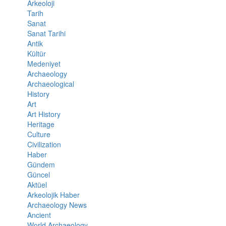
Arkeoloji
Tarih
Sanat
Sanat Tarihi
Antik
Kültür
Medeniyet
Archaeology
Archaeological
History
Art
Art History
Heritage
Culture
Civilization
Haber
Gündem
Güncel
Aktüel
Arkeolojik Haber
Archaeology News
Ancient
World Archaeology