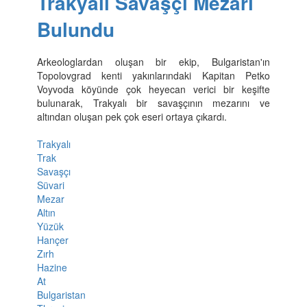
Trakyalı Savaşçı Mezarı
Bulundu
Arkeologlardan oluşan bir ekip, Bulgaristan'ın
Topolovgrad kenti yakınlarındaki Kapitan Petko
Voyvoda köyünde çok heyecan verici bir keşifte
bulunarak, Trakyalı bir savaşçının mezarını ve
altından oluşan pek çok eseri ortaya çıkardı.
Trakyalı
Trak
Savaşçı
Süvari
Mezar
Altın
Yüzük
Hançer
Zırh
Hazine
At
Bulgaristan