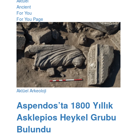
Aktüel
Ancient
For You
For You Page
Aktüel Arkeoloji
Aspendos’ta 1800 Yıllık
Asklepios Heykel Grubu
Bulundu