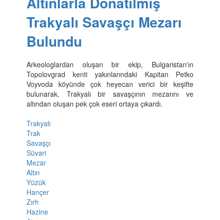
Altınlarla Donatılmış
Trakyalı Savaşçı Mezarı
Bulundu
Arkeologlardan oluşan bir ekip, Bulgaristan'ın
Topolovgrad kenti yakınlarındaki Kapitan Petko
Voyvoda köyünde çok heyecan verici bir keşifte
bulunarak, Trakyalı bir savaşçının mezarını ve
altından oluşan pek çok eseri ortaya çıkardı.
Trakyalı
Trak
Savaşçı
Süvari
Mezar
Altın
Yüzük
Hançer
Zırh
Hazine