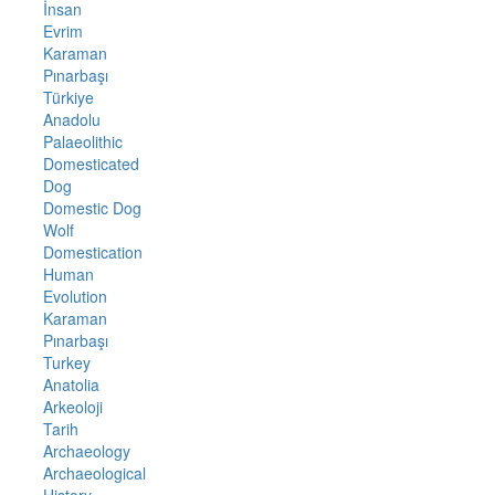
İnsan
Evrim
Karaman
Pınarbaşı
Türkiye
Anadolu
Palaeolithic
Domesticated
Dog
Domestic Dog
Wolf
Domestication
Human
Evolution
Karaman
Pınarbaşı
Turkey
Anatolia
Arkeoloji
Tarih
Archaeology
Archaeological