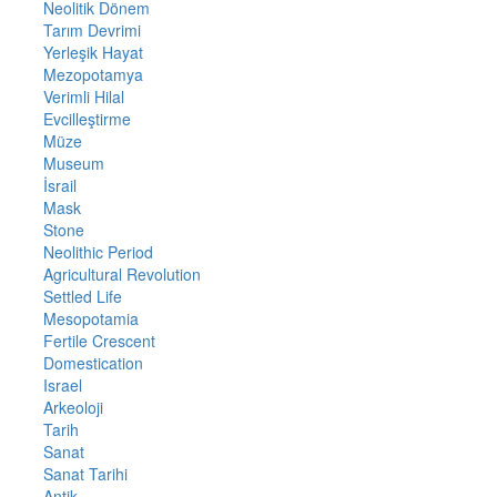
Neolitik Dönem
Tarım Devrimi
Yerleşik Hayat
Mezopotamya
Verimli Hilal
Evcilleştirme
Müze
Museum
İsrail
Mask
Stone
Neolithic Period
Agricultural Revolution
Settled Life
Mesopotamia
Fertile Crescent
Domestication
Israel
Arkeoloji
Tarih
Sanat
Sanat Tarihi
Antik