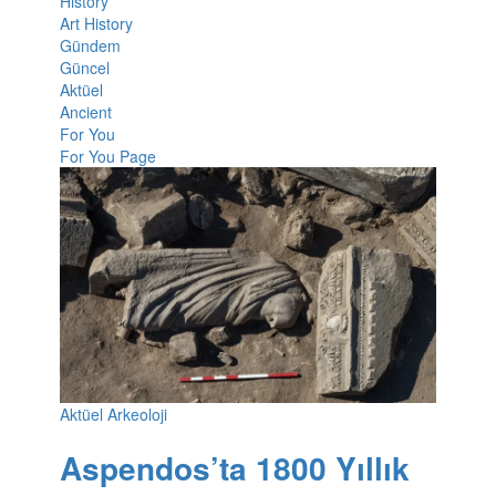
History
Art History
Gündem
Güncel
Aktüel
Ancient
For You
For You Page
Aktüel Arkeoloji
Aspendos’ta 1800 Yıllık