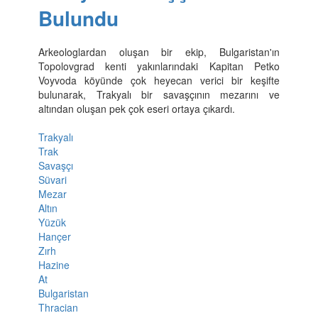
Bulundu
Arkeologlardan oluşan bir ekip, Bulgaristan'ın
Topolovgrad kenti yakınlarındaki Kapitan Petko
Voyvoda köyünde çok heyecan verici bir keşifte
bulunarak, Trakyalı bir savaşçının mezarını ve
altından oluşan pek çok eseri ortaya çıkardı.
Trakyalı
Trak
Savaşçı
Süvari
Mezar
Altın
Yüzük
Hançer
Zırh
Hazine
At
Bulgaristan
Thracian