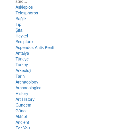
sürd...
Asklepios
Telesphoros
Sağlık
Tıp
Şifa
Heykel
Sculpture
Aspendos Antik Kenti
Antalya
Türkiye
Turkey
Arkeoloji
Tarih
Archaeology
Archaeological
History
Art History
Gündem
Güncel
Aktüel
Ancient
For You