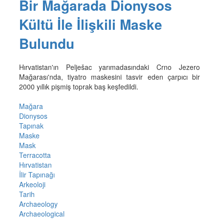
Bir Mağarada Dionysos
Kültü İle İlişkili Maske
Bulundu
Hırvatistan'ın Pelješac yarımadasındaki Crno Jezero
Mağarası'nda, tiyatro maskesini tasvir eden çarpıcı bir
2000 yıllık pişmiş toprak baş keşfedildi.
Mağara
Dionysos
Tapınak
Maske
Mask
Terracotta
Hırvatistan
İlir Tapınağı
Arkeoloji
Tarih
Archaeology
Archaeological