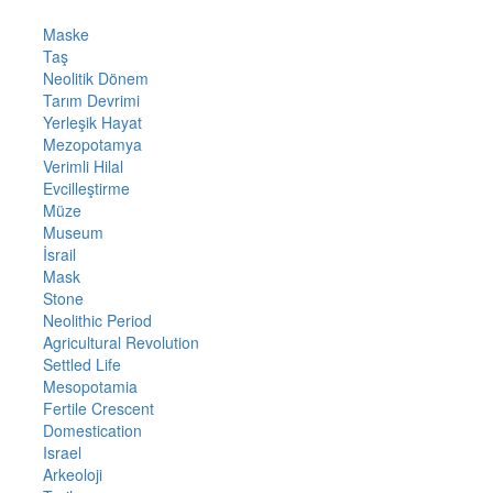
Maske
Taş
Neolitik Dönem
Tarım Devrimi
Yerleşik Hayat
Mezopotamya
Verimli Hilal
Evcilleştirme
Müze
Museum
İsrail
Mask
Stone
Neolithic Period
Agricultural Revolution
Settled Life
Mesopotamia
Fertile Crescent
Domestication
Israel
Arkeoloji