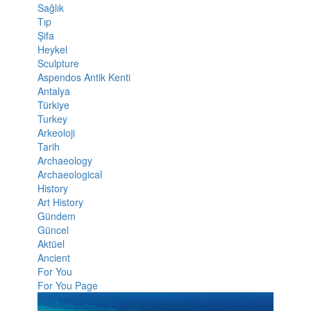
Sağlık
Tıp
Şifa
Heykel
Sculpture
Aspendos Antik Kenti
Antalya
Türkiye
Turkey
Arkeoloji
Tarih
Archaeology
Archaeological
History
Art History
Gündem
Güncel
Aktüel
Ancient
For You
For You Page