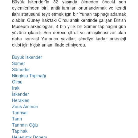
Büyük İskender'in 32 yaşında ölmeden önceki son
eylemlerinden biri, antik tanrıları onurlandırmak ve kendi
ilahi statüsünü teyit etmek için bir Yunan tapınağı adamak
olabilir. Güney Irak'taki Girsu antik kentinde çalışan British
Museum arkeologları, 4 bin yıllık bir Sümer tapınağını gün
yüzüne çıkardı. Son derece şifreli ve anlaşılması zor olan
daha sonraki Yunanca yazıtlar, şimdiye kadar arkeoloji
ekibi için hiçbir anlam ifade etmiyordu.
Büyük İskender
Sümer
Sümerler
Ningirsu Tapınağı
Girsu
Irak
İskender
Herakles
Zeus Ammon
Tanrısal
Tanrı
Tanrının Oğlu
Tapınak
Hellenistik Dönem