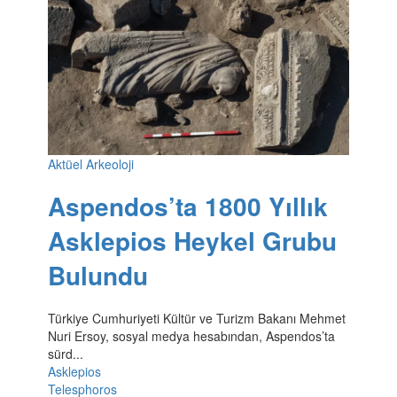
Aktüel Arkeoloji
Aspendos’ta 1800 Yıllık
Asklepios Heykel Grubu
Bulundu
Türkiye Cumhuriyeti Kültür ve Turizm Bakanı Mehmet
Nuri Ersoy, sosyal medya hesabından, Aspendos’ta
sürd...
Asklepios
Telesphoros