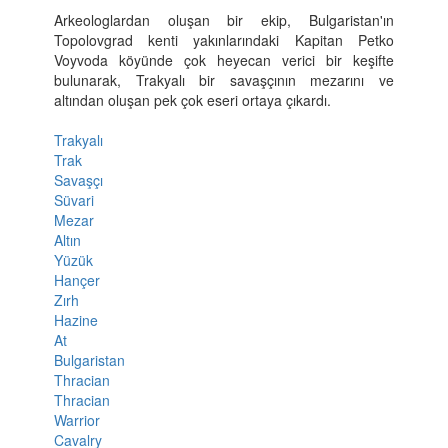
Arkeologlardan oluşan bir ekip, Bulgaristan'ın
Topolovgrad kenti yakınlarındaki Kapitan Petko
Voyvoda köyünde çok heyecan verici bir keşifte
bulunarak, Trakyalı bir savaşçının mezarını ve
altından oluşan pek çok eseri ortaya çıkardı.
Trakyalı
Trak
Savaşçı
Süvari
Mezar
Altın
Yüzük
Hançer
Zırh
Hazine
At
Bulgaristan
Thracian
Thracian
Warrior
Cavalry