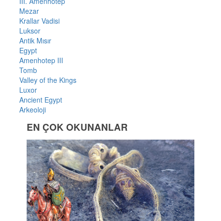
III. Amenhotep
Mezar
Krallar Vadisi
Luksor
Antik Mısır
Egypt
Amenhotep III
Tomb
Valley of the Kings
Luxor
Ancient Egypt
Arkeoloji
EN ÇOK OKUNANLAR