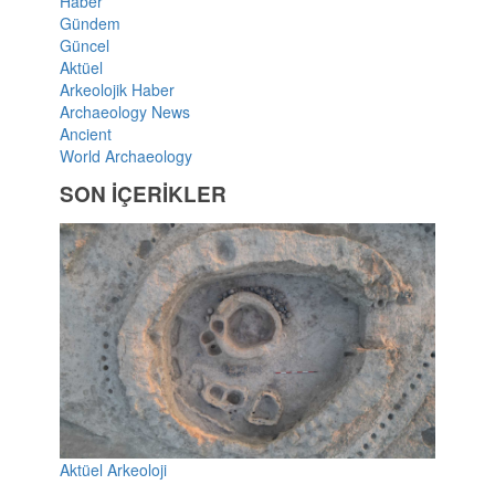
Haber
Gündem
Güncel
Aktüel
Arkeolojik Haber
Archaeology News
Ancient
World Archaeology
SON İÇERİKLER
Aktüel Arkeoloji