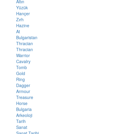
Altın
Yüzük
Hançer
Zırh
Hazine
At
Bulgaristan
Thracian
Thracian
Warrior
Cavalry
Tomb
Gold
Ring
Dagger
Armour
Treasure
Horse
Bulgaria
Arkeoloji
Tarih
Sanat
Sanat Tarihi