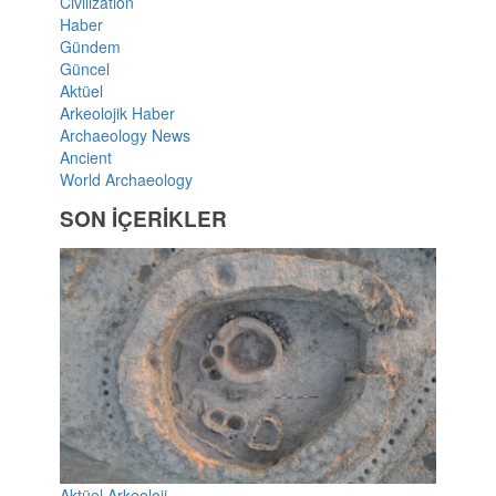
Civilization
Haber
Gündem
Güncel
Aktüel
Arkeolojik Haber
Archaeology News
Ancient
World Archaeology
SON İÇERİKLER
Aktüel Arkeoloji