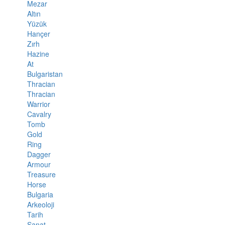
Mezar
Altın
Yüzük
Hançer
Zırh
Hazine
At
Bulgaristan
Thracian
Thracian
Warrior
Cavalry
Tomb
Gold
Ring
Dagger
Armour
Treasure
Horse
Bulgaria
Arkeoloji
Tarih
Sanat