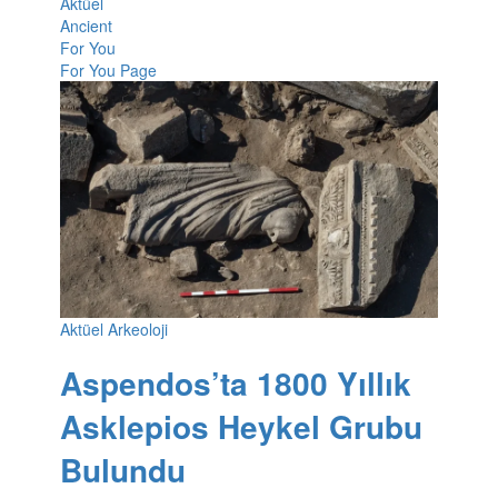
Aktüel
Ancient
For You
For You Page
Aktüel Arkeoloji
Aspendos’ta 1800 Yıllık
Asklepios Heykel Grubu
Bulundu