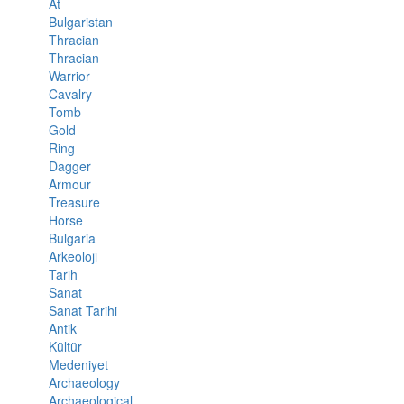
At
Bulgaristan
Thracian
Thracian
Warrior
Cavalry
Tomb
Gold
Ring
Dagger
Armour
Treasure
Horse
Bulgaria
Arkeoloji
Tarih
Sanat
Sanat Tarihi
Antik
Kültür
Medeniyet
Archaeology
Archaeological