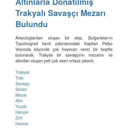
Altınlarla Donatılmış
Trakyalı Savaşçı Mezarı
Bulundu
Arkeologlardan oluşan bir ekip, Bulgaristan'ın
Topolovgrad kenti yakınlarındaki Kapitan Petko
Voyvoda köyünde çok heyecan verici bir keşifte
bulunarak, Trakyalı bir savaşçının mezarını ve
altından oluşan pek çok eseri ortaya çıkardı.
Trakyalı
Trak
Savaşçı
Süvari
Mezar
Altın
Yüzük
Hançer
Zırh
Hazine