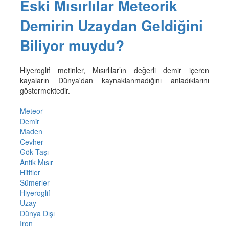
Eski Mısırlılar Meteorik
Demirin Uzaydan Geldiğini
Biliyor muydu?
Hiyeroglif metinler, Mısırlılar’ın değerli demir içeren
kayaların Dünya'dan kaynaklanmadığını anladıklarını
göstermektedir.
Meteor
Demir
Maden
Cevher
Gök Taşı
Antik Mısır
Hititler
Sümerler
Hiyeroglif
Uzay
Dünya Dışı
Iron