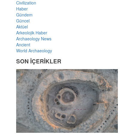
Civilization
Haber
Gündem
Güncel
Aktüel
Arkeolojik Haber
Archaeology News
Ancient
World Archaeology
SON İÇERİKLER