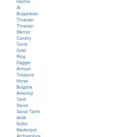
Hazine
At
Bulgaristan
Thracian
Thracian
Warrior
Cavalry
Tomb
Gold
Ring
Dagger
Armour
Treasure
Horse
Bulgaria
Arkeoloji
Tarih
Sanat
Sanat Tarihi
Antik
Kültür
Medeniyet
Archaeology