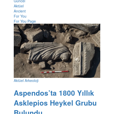
Güncel
Aktüel
Ancient
For You
For You Page
Aktüel Arkeoloji
Aspendos’ta 1800 Yıllık
Asklepios Heykel Grubu
Bulundu