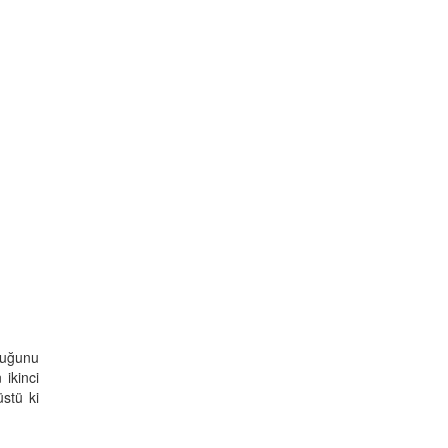
lduğunu
 ikinci
stü ki