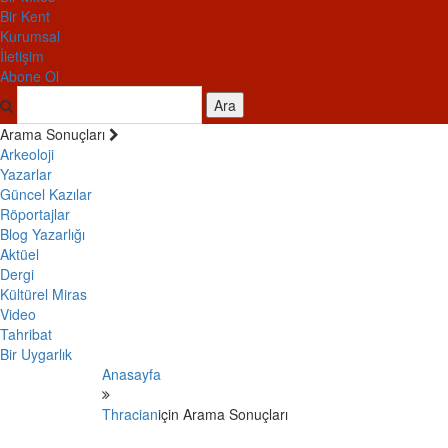
Bir Kent
Kurumsal
İletişim
Abone Ol
Ara
Arama Sonuçları
Arkeoloji
Yazarlar
Güncel Kazılar
Röportajlar
Blog Yazarlığı
Aktüel
Dergi
Kültürel Miras
Video
Tahribat
Bir Uygarlık
Anasayfa
Thracian
için Arama Sonuçları