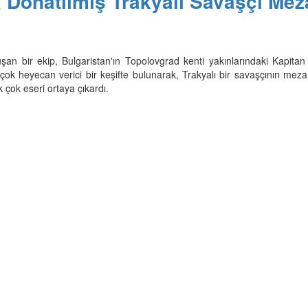
la Donatılmış Trakyalı Savaşçı Mez
şan bir ekip, Bulgaristan'ın Topolovgrad kenti yakınlarındaki Kapitan
k heyecan verici bir keşifte bulunarak, Trakyalı bir savaşçının mezar
 çok eseri ortaya çıkardı.