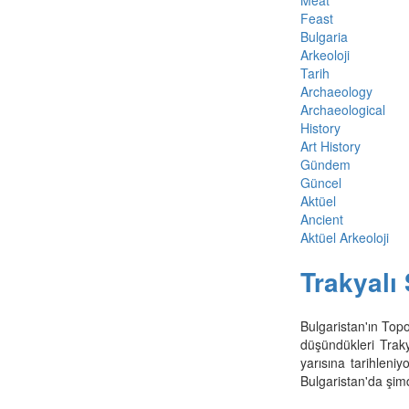
Meat
Feast
Bulgaria
Arkeoloji
Tarih
Archaeology
Archaeological
History
Art History
Gündem
Güncel
Aktüel
Ancient
Aktüel Arkeoloji
Trakyalı
Bulgaristan'ın Topo
düşündükleri Traky
yarısına tarihleni
Bulgaristan'da şim