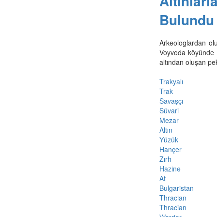
Altınlar
Bulundu
Arkeologlardan olu
Voyvoda köyünde ço
altından oluşan pek
Trakyalı
Trak
Savaşçı
Süvari
Mezar
Altın
Yüzük
Hançer
Zırh
Hazine
At
Bulgaristan
Thracian
Thracian