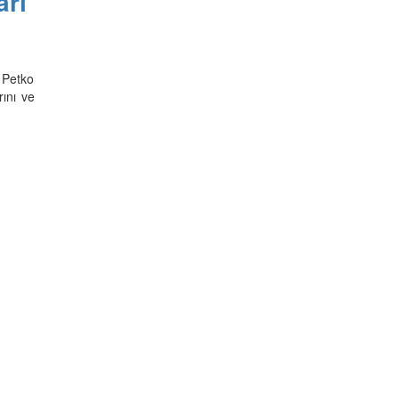
arı
 Petko
ını ve