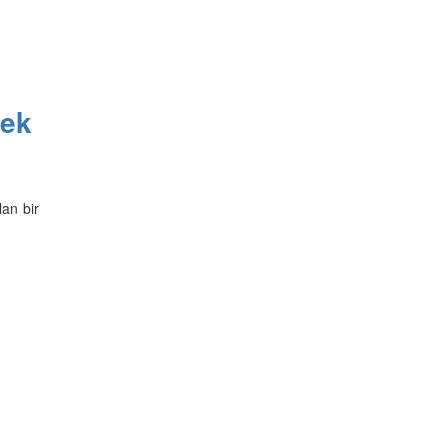
pek
lan bir