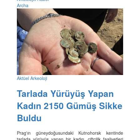
Archa
Aktüel Arkeoloji
Tarlada Yürüyüş Yapan
Kadın 2150 Gümüş Sikke
Buldu
Prag'ın güneydoğusundaki Kutnohorsk kentinde
tarlada yürüyüş yapan bir kadın, çiftçilik faaliyetleri