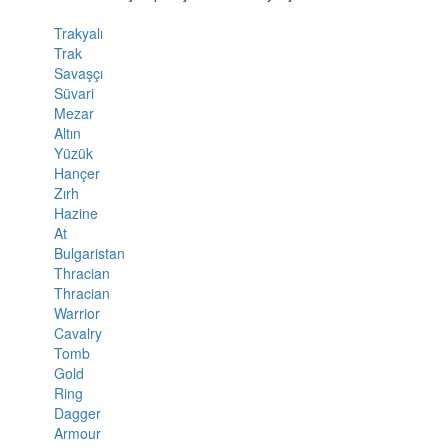
Trakyalı
Trak
Savaşçı
Süvari
Mezar
Altın
Yüzük
Hançer
Zırh
Hazine
At
Bulgaristan
Thracian
Thracian
Warrior
Cavalry
Tomb
Gold
Ring
Dagger
Armour